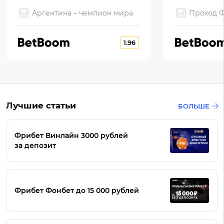
Аргентина – чемпион мира
Проход 
1.96
Лучшие статьи
БОЛЬШЕ
Фрибет Винлайн 3000 рублей
за депозит
Фрибет Фонбет до 15 000 рублей