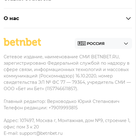
Букмекеры с фрибетом
Бонусы Пари
Лига Ставок
Винлайн на Андроид
Легальные букмекеры
Бонусы Леон
Леон
О нас
BetBoom на Андроид
Надежные букмекеры
Бонусы Мелет
Zenit
Контакты
Пари на Андроид
БК с минимальным депозитом
Пользовательское соглашение
Фонбет на Андроид
БК для ставок с мобильного
Политика в отношении обработки персональных
Олимп на Андроид
Сетевое издание, наименование СМИ BETNBET.RU,
данных
зарегистрировано Федеральной службой по надзору в
сфере связи, информационных технологий и массовых
коммуникаций (Роскомнадзор) 16.10.2020, номер
свидетельства ЭЛ № ФС 77 — 79364, учредитель СМИ —
ООО «Бет ин Бет» (1157746611857).
Главный редактор: Верховодько Юрий Степанович
Телефон редакции: +79019993815
Адрес: 107497, Москва г, Монтажная, дом №9, строение 1,
офис пом 3 к 20
E-mail:
support@betnbet.ru