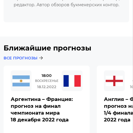
редактор. Автор обзоров букмекерских контор.
Ближайшие прогнозы
ВСЕ ПРОГНОЗЫ
18:00
ВОСКРЕСЕНЬЕ
18.12.2022
1
Аргентина – Франция:
Англия – 
прогноз на финал
прогноз н
чемпионата мира
1/4 финал
18 декабря 2022 года
2022 года