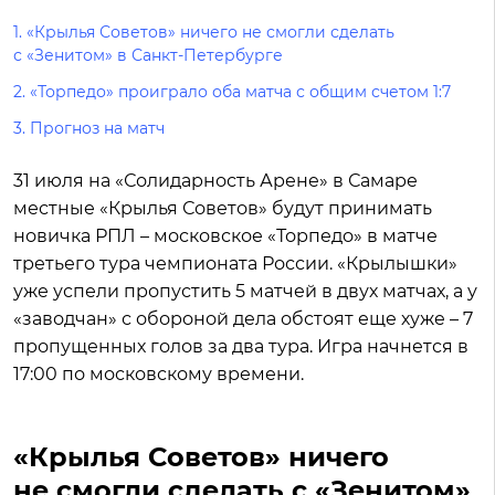
1.
«Крылья Советов» ничего не смогли сделать
с «Зенитом» в Санкт-Петербурге
2.
«Торпедо» проиграло оба матча с общим счетом 1:7
3.
Прогноз на матч
31 июля на «Солидарность Арене» в Самаре
местные «Крылья Советов» будут принимать
новичка РПЛ – московское «Торпедо» в матче
третьего тура чемпионата России. «Крылышки»
уже успели пропустить 5 матчей в двух матчах, а у
«заводчан» с обороной дела обстоят еще хуже – 7
пропущенных голов за два тура. Игра начнется в
17:00 по московскому времени.
«Крылья Советов» ничего
не смогли сделать с «Зенитом»