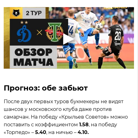
Прогноз: обе забьют
После двух первых туров букмекеры не видят
шансов у московского клуба даже против
самарчан. На победу «Крыльев Советов» можно
поставить с коэффициентом
1.58
, на победу
«Торпедо» –
5.40
, на ничью –
4.10.