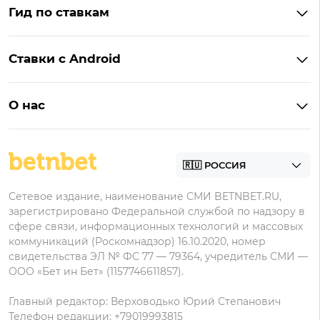
Фонбет
Гид по ставкам
Бонусы BetBoom
Мелбет
БК с бонусом без депозита
Бонусы Фонбет
Пари
Ставки с Android
Букмекеры с фрибетом
Бонусы Пари
Лига Ставок
Винлайн на Андроид
Легальные букмекеры
Бонусы Леон
Леон
О нас
BetBoom на Андроид
Надежные букмекеры
Бонусы Мелет
Zenit
Контакты
Пари на Андроид
БК с минимальным депозитом
Пользовательское соглашение
Фонбет на Андроид
БК для ставок с мобильного
Политика в отношении обработки персональных
Олимп на Андроид
Сетевое издание, наименование СМИ BETNBET.RU,
данных
зарегистрировано Федеральной службой по надзору в
сфере связи, информационных технологий и массовых
коммуникаций (Роскомнадзор) 16.10.2020, номер
свидетельства ЭЛ № ФС 77 — 79364, учредитель СМИ —
ООО «Бет ин Бет» (1157746611857).
Главный редактор: Верховодько Юрий Степанович
Телефон редакции: +79019993815