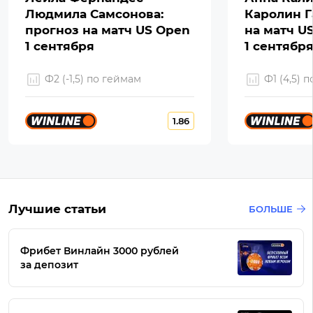
Людмила Самсонова:
Каролин Г
прогноз на матч US Open
на матч U
1 сентября
1 сентябр
Ф2 (-1,5) по геймам
Ф1 (4,5) 
1.86
Лучшие статьи
БОЛЬШЕ
Фрибет Винлайн 3000 рублей
за депозит