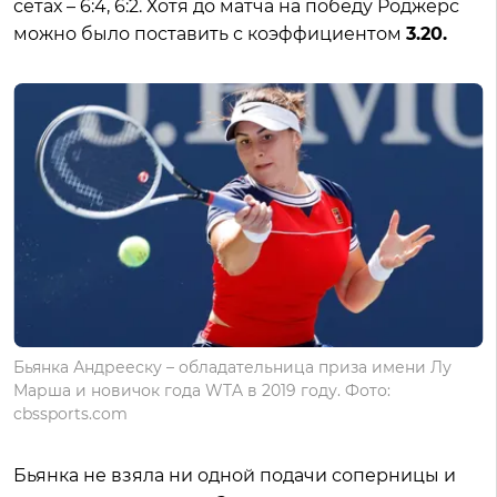
сетах – 6:4, 6:2. Хотя до матча на победу Роджерс
можно было поставить с коэффициентом
3.20.
Бьянка Андрееску – обладательница приза имени Лу
Марша и новичок года WTA в 2019 году. Фото:
cbssports.com
Бьянка не взяла ни одной подачи соперницы и