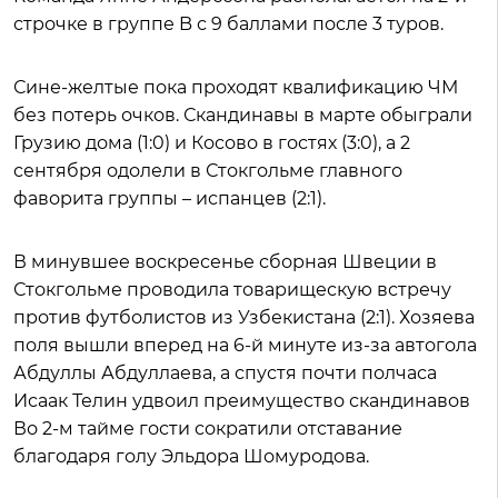
строчке в группе B с 9 баллами после 3 туров.
Сине-желтые пока проходят квалификацию ЧМ
без потерь очков. Скандинавы в марте обыграли
Грузию дома (1:0) и Косово в гостях (3:0), а 2
сентября одолели в Стокгольме главного
фаворита группы – испанцев (2:1).
В минувшее воскресенье сборная Швеции в
Стокгольме проводила товарищескую встречу
против футболистов из Узбекистана (2:1). Хозяева
поля вышли вперед на 6-й минуте из-за автогола
Абдуллы Абдуллаева, а спустя почти полчаса
Исаак Телин удвоил преимущество скандинавов
Во 2-м тайме гости сократили отставание
благодаря голу Эльдора Шомуродова.