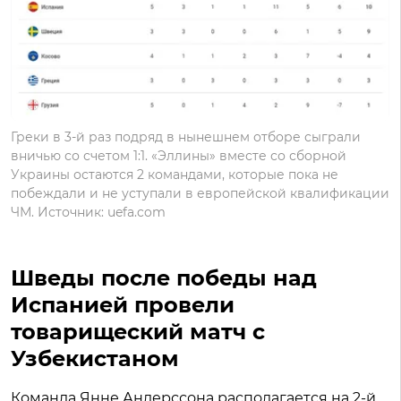
Греки в 3-й раз подряд в нынешнем отборе сыграли
вничью со счетом 1:1. «Эллины» вместе со сборной
Украины остаются 2 командами, которые пока не
побеждали и не уступали в европейской квалификации
ЧМ. Источник: uefa.com
Шведы после победы над
Испанией провели
товарищеский матч с
Узбекистаном
Команда Янне Андерссона располагается на 2-й