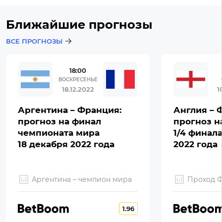
Ближайшие прогнозы
ВСЕ ПРОГНОЗЫ
18:00
ВОСКРЕСЕНЬЕ
18.12.2022
1
Аргентина – Франция:
Англия – 
прогноз на финал
прогноз н
чемпионата мира
1/4 финал
18 декабря 2022 года
2022 года
Аргентина – чемпион мира
Проход 
1.96