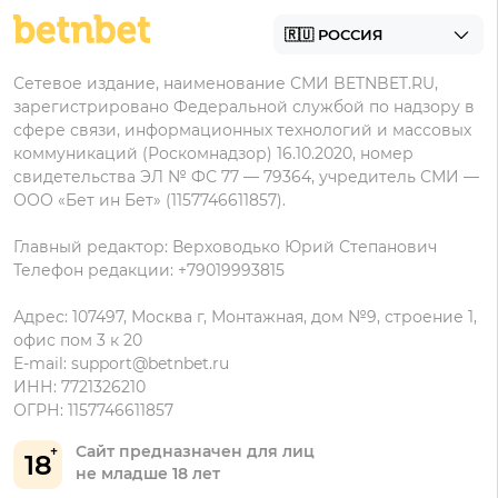
БК с минимальным депозитом
Пользовательское соглашение
Фонбет на Андроид
БК для ставок с мобильного
Политика в отношении обработки персональных
Олимп на Андроид
Сетевое издание, наименование СМИ BETNBET.RU,
данных
зарегистрировано Федеральной службой по надзору в
сфере связи, информационных технологий и массовых
коммуникаций (Роскомнадзор) 16.10.2020, номер
свидетельства ЭЛ № ФС 77 — 79364, учредитель СМИ —
ООО «Бет ин Бет» (1157746611857).
Главный редактор: Верховодько Юрий Степанович
Телефон редакции: +79019993815
Адрес: 107497, Москва г, Монтажная, дом №9, строение 1,
офис пом 3 к 20
E-mail:
support@betnbet.ru
ИНН: 7721326210
ОГРН: 1157746611857
Сайт предназначен для лиц
18
не младше 18 лет