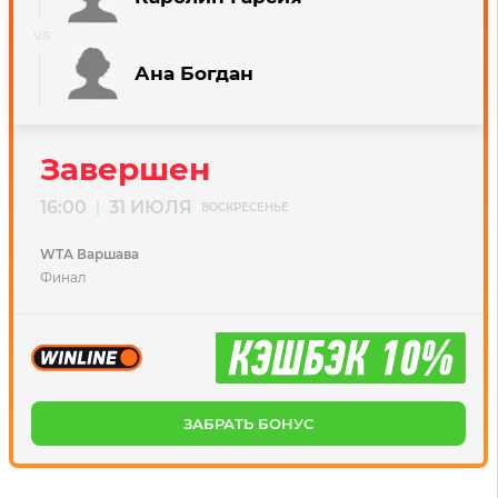
Ана Богдан
Завершен
16:00
31 ИЮЛЯ
|
ВОСКРЕСЕНЬЕ
WTA Варшава
Финал
ЗАБРАТЬ БОНУС