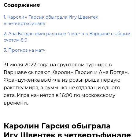
Содержание
1.
Каролин Гарсия обыграла Игу Швентек
в четвертьфинале
2.
Ана Богдан выиграла все 4 матча в Варшаве с общим
счетом 8:0
3.
Прогноз на матч
31 июля 2022 года на грунтовом турнире в
Варшаве сыграют Каролин Гарсия и Ана Богдан.
Француженка выбила из розыгрыша первую
ракетку мира, а румынка не отдала ни одного
сета. Игра начнется в 16:00 по московскому
времени.
Каролин Гарсия обыграла
Игу Швентек в четвертьфинале