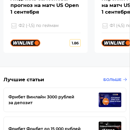
прогноз на матч US Open
на матч U
1 сентября
1 сентябр
Ф2 (-1,5) по геймам
Ф1 (4,5) 
1.86
Лучшие статьи
БОЛЬШЕ
Фрибет Винлайн 3000 рублей
за депозит
Фрибет Фонбет до 15 000 рублей