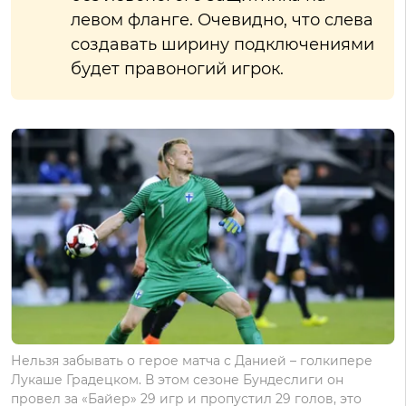
левом фланге. Очевидно, что слева
создавать ширину подключениями
будет правоногий игрок.
Нельзя забывать о герое матча с Данией – голкипере
Лукаше Градецком. В этом сезоне Бундеслиги он
провел за «Байер» 29 игр и пропустил 29 голов, это