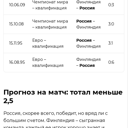
Чемпионат мира
Финляндия
10.06.09
0:3
– квалификация
–
Россия
Чемпионат мира
Россия
–
15.10.08
3:0
– квалификация
Финляндия
Евро –
Россия
–
15.11.95
3:1
квалификация
Финляндия
Евро –
Финляндия
16.08.95
0:6
квалификация
–
Россия
Прогноз на матч: тотал меньше
2,5
Россия, скорее всего, победит, но вряд ли с
большим счетом. Финляндия – сыгранная
команда, каждый ее игрок хорошо знает и