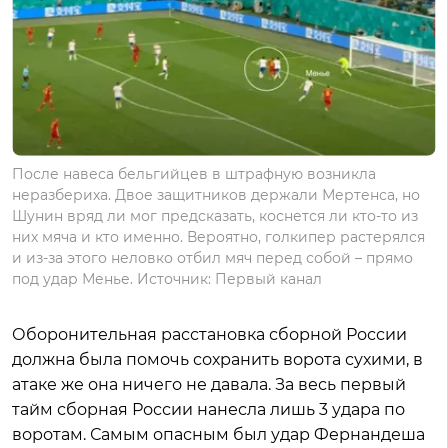
После навеса бельгийцев в штрафную возникла
неразбериха. Двое защитников держали Мертенса, но
Шунин вряд ли мог предсказать, коснется ли кто-то из
них мяча и кто именно. Вероятно, голкипер растерялся
и из-за этого неловко отбил мяч перед собой – прямо
под удар Менье. Источник: Первый канал
Оборонительная расстановка сборной России
должна была помочь сохранить ворота сухими, в
атаке же она ничего не давала. За весь первый
тайм сборная России нанесла лишь 3 удара по
воротам. Самым опасным был удар Фернандеша