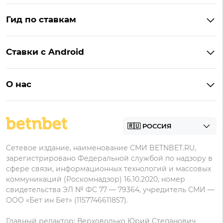
Бонусы Винлайн
Фонбет
Гид по ставкам
Бонусы BetBoom
Мелбет
БК с бонусом без депозита
Бонусы Фонбет
Пари
Ставки с Android
Букмекеры с фрибетом
Бонусы Пари
Лига Ставок
Винлайн на Андроид
Легальные букмекеры
Бонусы Леон
Леон
О нас
BetBoom на Андроид
Надежные букмекеры
Бонусы Мелет
Zenit
Контакты
Пари на Андроид
БК с минимальным депозитом
Пользовательское соглашение
Фонбет на Андроид
БК для ставок с мобильного
Политика в отношении обработки персональных
Олимп на Андроид
Сетевое издание, наименование СМИ BETNBET.RU,
данных
зарегистрировано Федеральной службой по надзору в
сфере связи, информационных технологий и массовых
коммуникаций (Роскомнадзор) 16.10.2020, номер
свидетельства ЭЛ № ФС 77 — 79364, учредитель СМИ —
ООО «Бет ин Бет» (1157746611857).
Главный редактор: Верховодько Юрий Степанович