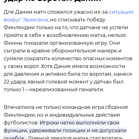
Для Дании матч сложился ужасно из-за
ситуации
вокруг Эриксена
, но списывать победу
Финляндии только на то, что датчане не успели
прийти в себя к возобновлению матча, нельзя.
Финны показали организованную игру. Они
сыграли в крайне оборонительной манере и
сумели сократить количество опасных моментов
у своих ворот. Хотя Дания имела возможности
для давления и активно била по воротам, нанеся
22 удара, явный голевой момент у датчан был
только 1 – нереализованный пенальти.
Впечатлила не только командная игра сборной
Финляндии, но и индивидуальные действия
футболистов.
Игроки четко выполняли свои
функции, удерживали позиции и не допускали
ошибок.
Главной звездой матча стал вратарь