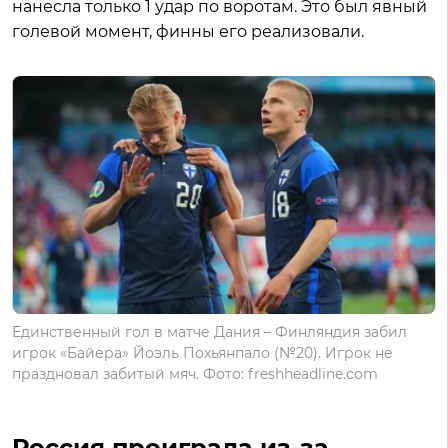
нанесла только 1 удар по воротам. Это был явный
голевой момент, финны его реализовали.
Единственный гол в матче Дания – Финляндия забил
игрок «Байера» Йоэль Похьянпало (№20). Игрок не
праздновал забитый мяч. Фото: freshheadline.com
Россия проиграла из-за