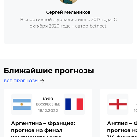
Сергей Мельников
В спортивной журналистике с 2017 года. С
октября 2020 года – автор betnbet.
Ближайшие прогнозы
ВСЕ ПРОГНОЗЫ
18:00
ВОСКРЕСЕНЬЕ
18.12.2022
1
Аргентина – Франция:
Англия – 
прогноз на финал
прогноз н