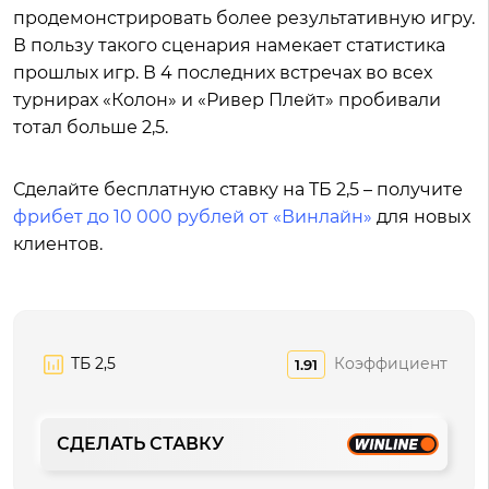
продемонстрировать более результативную игру.
В пользу такого сценария намекает статистика
прошлых игр. В 4 последних встречах во всех
турнирах «Колон» и «Ривер Плейт» пробивали
тотал больше 2,5.
Сделайте бесплатную ставку на ТБ 2,5 – получите
фрибет до 10 000 рублей от «Винлайн»
для новых
клиентов.
ТБ 2,5
Коэффициент
1.91
СДЕЛАТЬ СТАВКУ