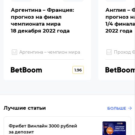
Аргентина – Франция:
Англия – 
прогноз на финал
прогноз н
чемпионата мира
1/4 финал
18 декабря 2022 года
2022 года
Аргентина – чемпион мира
Проход 
1.96
Лучшие статьи
БОЛЬШЕ
Фрибет Винлайн 3000 рублей
за депозит