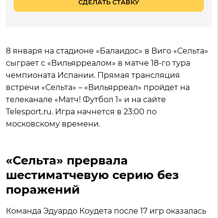
СДЕЛАТЬ СТАВКУ
8 января на стадионе «Балаидос» в Виго «Сельта»
сыграет с «Вильярреалом» в матче 18-го тура
чемпионата Испании. Прямая трансляция
встречи «Сельта» – «Вильярреал» пройдет на
телеканале «Матч! Футбол 1» и на сайте
Telesport.ru. Игра начнется в 23:00 по
московскому времени.
«Сельта» прервала
шестиматчевую серию без
поражений
Команда Эдуардо Коудета после 17 игр оказалась