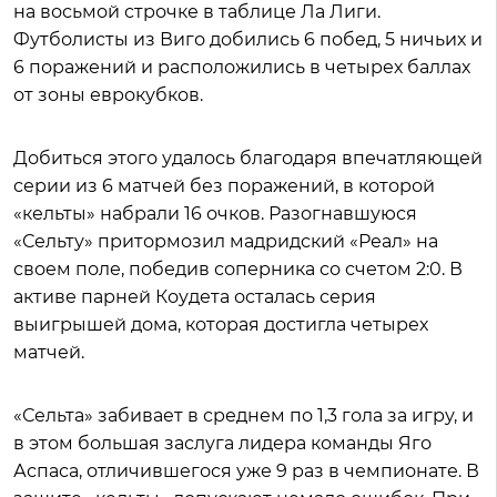
на восьмой строчке в таблице Ла Лиги.
Футболисты из Виго добились 6 побед, 5 ничьих и
6 поражений и расположились в четырех баллах
от зоны еврокубков.
Добиться этого удалось благодаря впечатляющей
серии из 6 матчей без поражений, в которой
«кельты» набрали 16 очков. Разогнавшуюся
«Сельту» притормозил мадридский «Реал» на
своем поле, победив соперника со счетом 2:0. В
активе парней Коудета осталась серия
выигрышей дома, которая достигла четырех
матчей.
«Сельта» забивает в среднем по 1,3 гола за игру, и
в этом большая заслуга лидера команды Яго
Аспаса, отличившегося уже 9 раз в чемпионате. В