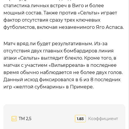
статистика личных встреч в Виго и более
мощный состав. Также против «Сельты» играет
фактор отсутствия сразу трех ключевых
футболистов, включая незаменимого Яго Аспаса.
Матч вряд ли будет результативным. Из-за
отсутствия двух главных бомбардиров линия
атаки «Сельты» выглядит блекло. Кроме того, в
матчах с участием «Вильярреала» в последнее
время обычно наблюдается не более двух голов.
Данный исход фиксировался в 6 из 8 последних
игр «желтой субмарины» в Примере.
ТМ 2,5
Коэффициент
1.83