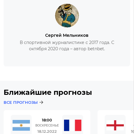
Сергей Мельников
В спортивной журналистике с 2017 года. С
октября 2020 года – автор betnbet.
Ближайшие прогнозы
ВСЕ ПРОГНОЗЫ
18:00
ВОСКРЕСЕНЬЕ
18.12.2022
1