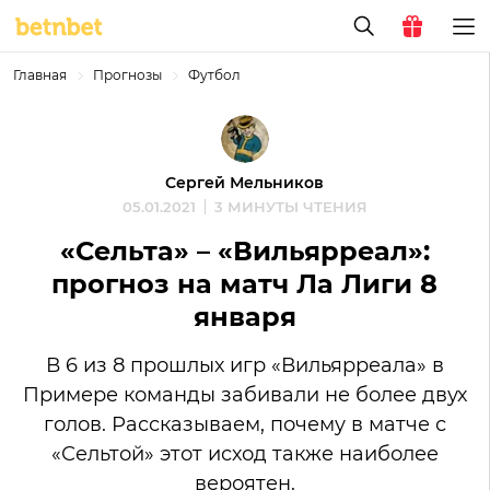
Главная
Прогнозы
Футбол
Сергей Мельников
05.01.2021
3 МИНУТЫ ЧТЕНИЯ
«Сельта» – «Вильярреал»:
прогноз на матч Ла Лиги 8
января
В 6 из 8 прошлых игр «Вильярреала» в
Примере команды забивали не более двух
голов. Рассказываем, почему в матче с
«Сельтой» этот исход также наиболее
вероятен.