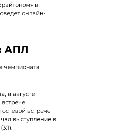
Брайтоном» в
оведет онлайн-
в АПЛ
це чемпионата
а, в августе
 встрече
 гостевой встрече
ачал выступление в
3:1).