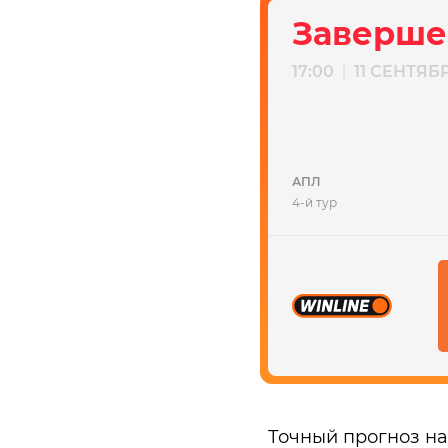
Заверше
17:00
11 СЕНТЯБ
|
АПЛ
4-й тур
Точный прогноз на 