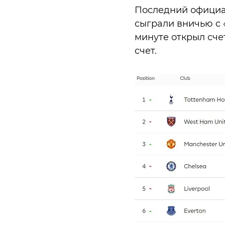
Последний официал
сыграли вничью с «
минуте открыл сче
счет.