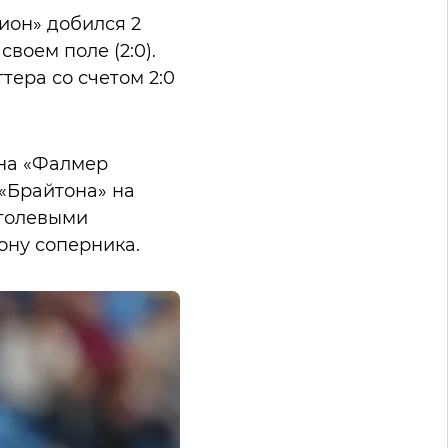
ион» добился 2
своем поле (2:0).
тера со счетом 2:0
 на «Фалмер
 «Брайтона» на
 голевыми
ону соперника.