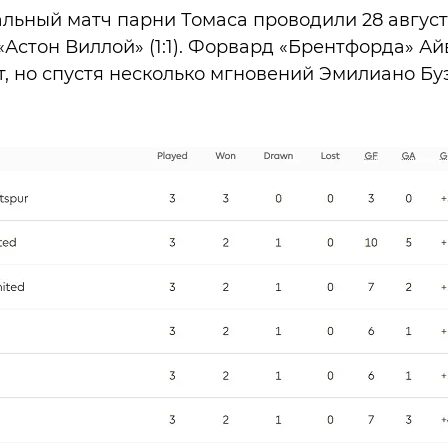
ьный матч парни Томаса проводили 28 августа
Астон Виллой» (1:1). Форвард «Брентфорда» Ай
т, но спустя несколько мгновений Эмилиано Б