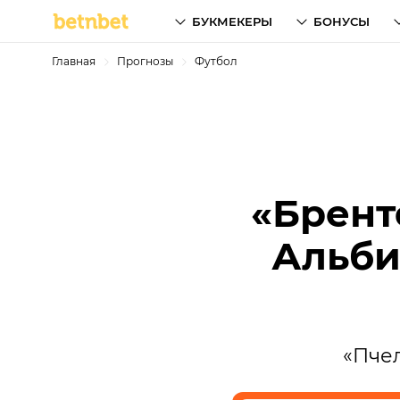
БУКМЕКЕРЫ
БОНУСЫ
Главная
Прогнозы
Футбол
«Брент
Альби
«Пче