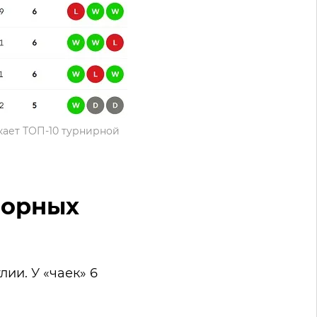
кает ТОП-10 турнирной
борных
ии. У «чаек» 6