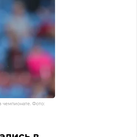
в чемпионате. Фото:
ались в