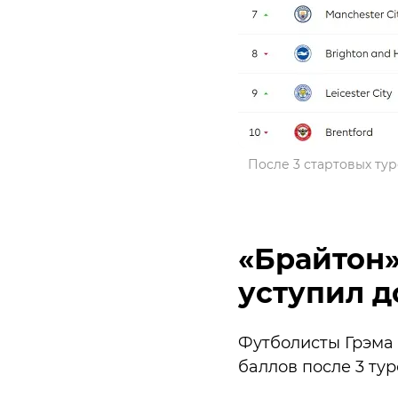
После 3 стартовых ту
«Брайтон»
уступил д
Футболисты Грэма 
баллов после 3 тур