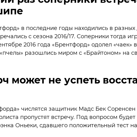
шипе
тфорд» в последние годы находились в разных
речались с сезона 2016/17. Соперники тогда иг
тябре 2016 года «Брентфорд» одолел «чаек» в го
«пчелы» разошлись миром с «Брайтоном» на сво
ч может не успеть восст
форда» числятся защитник Мадс Бек Соренсен
олиста пропустят встречу. Под вопросом будет 
нка Оньеки, сдавшего положительный тест на