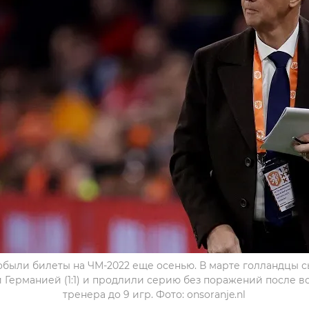
обыли билеты на ЧМ-2022 еще осенью. В марте голландцы 
) и Германией (1:1) и продлили серию без поражений после 
тренера до 9 игр. Фото: onsoranje.nl