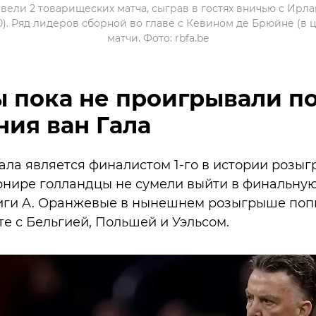
ели 2 товарищеских матча, сыграв в гостях вничью с Ирла
0). Ряд лидеров сборной во главе с Кевином де Брюйне (в 
матчи. Фото: rbfa.be
 пока не проигрывали п
ия ван Гала
ала является финалистом 1-го в истории розы
рнире голландцы не сумели выйти в финальную 
 Лиги A. Оранжевые в нынешнем розыгрыше по
те с Бельгией, Польшей и Уэльсом.