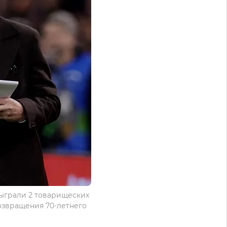
сыграли 2 товарищеских
возвращения 70-летнего