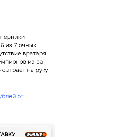
оперники
6 из 7 очных
утствие вратаря
емпионов из-за
 сыграет на руку
ублей от
ТАВКУ