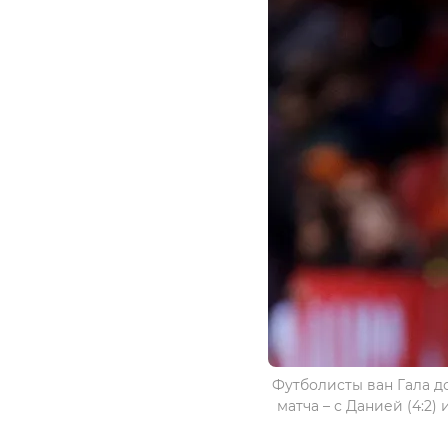
Футболисты ван Гала д
матча – с Данией (4:2