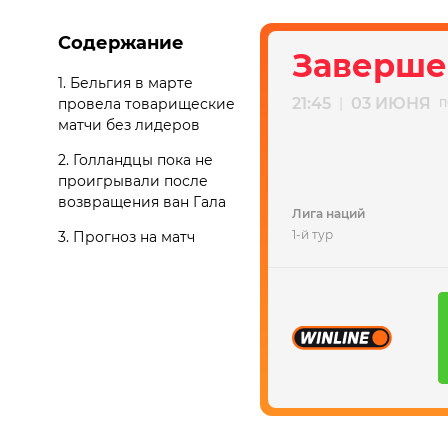
Содержание
Заверше
1.
Бельгия в марте
21:45
03 ИЮНЯ
|
провела товарищеские
П
матчи без лидеров
2.
Голландцы пока не
проигрывали после
возвращения ван Гала
Лига наций
1-й тур
3.
Прогноз на матч