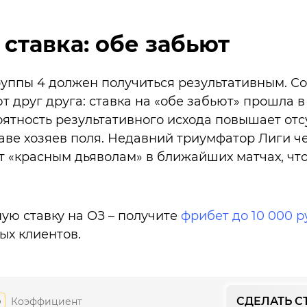
 ставка: обе забьют
уппы 4 должен получиться результативным. С
 друг друга: ставка на «обе забьют» прошла в 
оятность результативного исхода повышает отс
таве хозяев поля. Недавний триумфатор Лиги ч
 «красным дьяволам» в ближайших матчах, что
ую ставку на ОЗ – получите
фрибет до 10 000 р
ых клиентов.
СДЕЛАТЬ С
Коэффициент
9