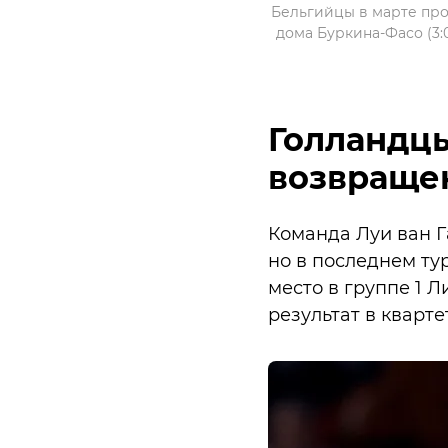
Бельгийцы в марте пров
дома Буркина-Фасо (3:
Голландцы
возвращен
Команда Луи ван Г
но в последнем ту
место в группе 1
результат в кварте