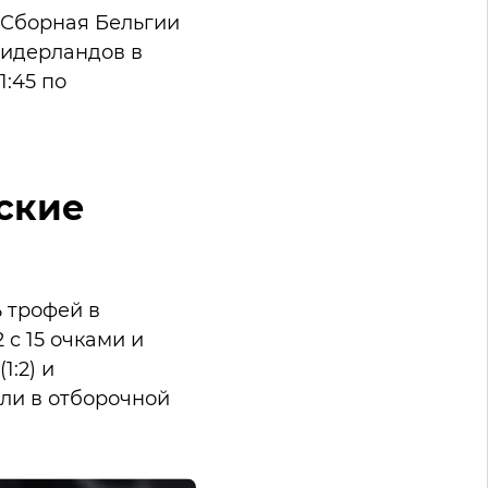
 Сборная Бельгии
Нидерландов в
1:45 по
ские
 трофей в
с 15 очками и
1:2) и
али в отборочной