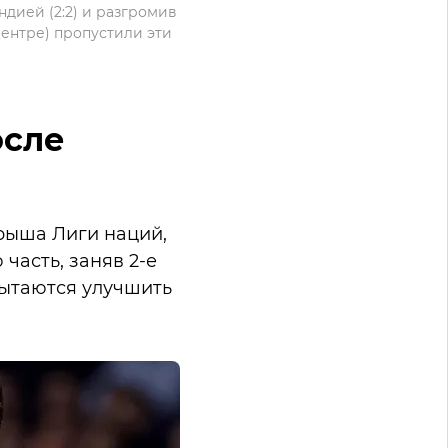
ндией (2:2) и разгромив
центре) пропустили эти
осле
грыша Лиги наций,
часть, заняв 2-е
пытаются улучшить