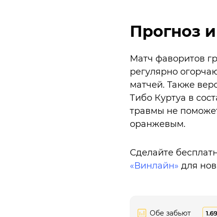
Прогноз и
Матч фаворитов гр
регулярно огорчают
матчей. Также вер
Тибо Куртуа в сос
травмы не поможет
оранжевым.
Сделайте бесплатн
«Винлайн»
для нов
Обе забьют
1.6