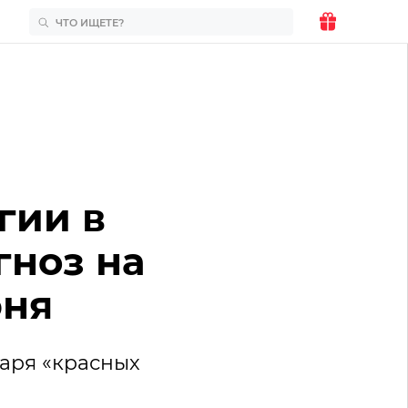
гии в
гноз на
юня
аря «красных