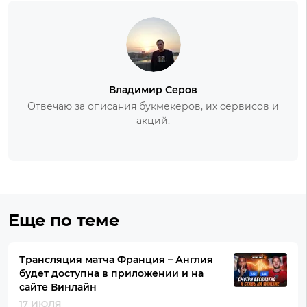
Владимир Серов
Отвечаю за описания букмекеров, их сервисов и
акций.
Еще по теме
Трансляция матча Франция – Англия
будет доступна в приложении и на
сайте Винлайн
17 ИЮЛЯ