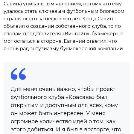
Савина уникальным явлением, потому что ему
удалось стать ключевым футбольным блогером
страны всего за несколько лет. Когда Савин
объявил о создании собственного клуба, то по
словам представителя «Винлайн», букмекер не
мог остаться в стороне. Евгений ответил, что
очень рад энтузиазму букмекерской компании.
Для меня очень важно, чтобы проект
футбольного клуба «Красава» был
открытым и доступным для всех, кому
он может быть интересен. У меня
огромное количество идей о том, как
этого добиться. И я был в восторге, что