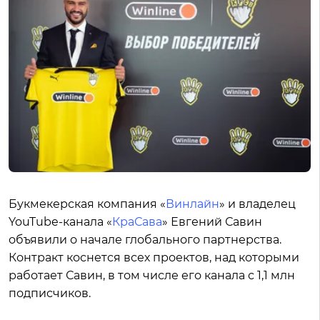
Букмекерская компания «
Винлайн
» и владелец
YouTube-канала «
КраСава
» Евгений Савин
объявили о начале глобального партнерства.
Контракт коснется всех проектов, над которыми
работает Савин, в том числе его канала с 1,1 млн
подписчиков.