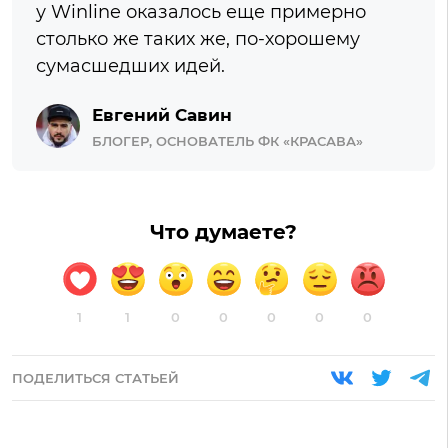
у Winline оказалось еще примерно
столько же таких же, по-хорошему
сумасшедших идей.
Евгений Савин
БЛОГЕР, ОСНОВАТЕЛЬ ФК «КРАСАВА»
Что думаете?
1
1
0
0
0
0
0
ПОДЕЛИТЬСЯ СТАТЬЕЙ