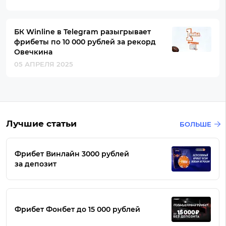
БК Winline в Telegram разыгрывает
фрибеты по 10 000 рублей за рекорд
Овечкина
05 АПРЕЛЯ 2025
Лучшие статьи
БОЛЬШЕ
Фрибет Винлайн 3000 рублей
за депозит
Фрибет Фонбет до 15 000 рублей