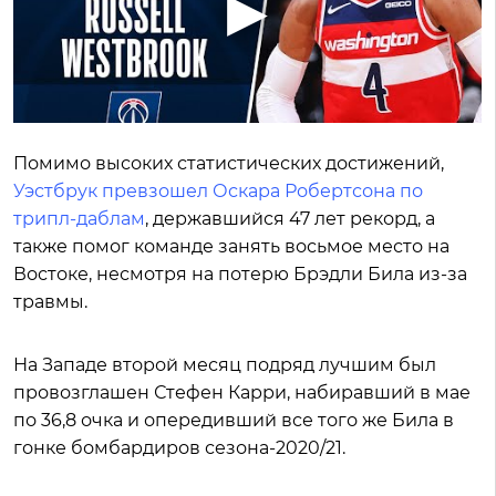
Помимо высоких статистических достижений,
Уэстбрук превзошел Оскара Робертсона по
трипл-даблам
, державшийся 47 лет рекорд, а
также помог команде занять восьмое место на
Востоке, несмотря на потерю Брэдли Била из-за
травмы.
На Западе второй месяц подряд лучшим был
провозглашен Стефен Карри, набиравший в мае
по 36,8 очка и опередивший все того же Била в
гонке бомбардиров сезона-2020/21.