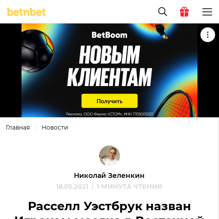
Главная
Новости
Николай Зеленкин
18.05.2021
1 МИНУТА ЧТЕНИЯ
Расселл Уэстбрук назван