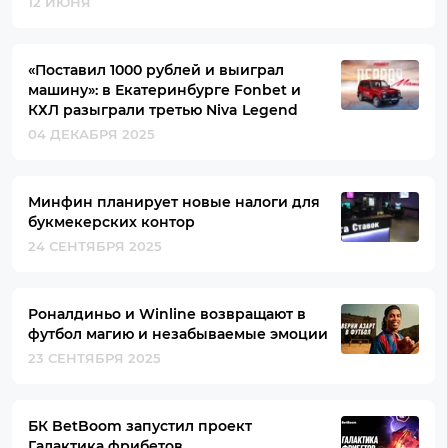
12 ИЮНЯ
«Поставил 1000 рублей и выиграл
машину»: в Екатеринбурге Fonbet и
КХЛ разыграли третью Niva Legend
04 ДЕКАБРЯ 2025
Минфин планирует новые налоги для
букмекерских контор
24 СЕНТЯБРЯ 2025
Роналдиньо и Winline возвращают в
футбол магию и незабываемые эмоции
23 СЕНТЯБРЯ 2025
БК BetBoom запустил проект
Галактика фрибетов