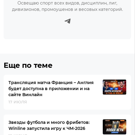
Освещаю спорт всех видов, дисциплин, лиг,
дивизионов, промоушенов и весовых категорий.
Еще по теме
Трансляция матча Франция – Англия
будет доступна в приложении и на
сайте Винлайн
17 ИЮЛЯ
Звезды футбола и много фрибетов:
Winline запустила игру к ЧМ-2026