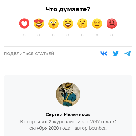
Что думаете?
0
0
0
0
0
0
0
ПОДЕЛИТЬСЯ СТАТЬЕЙ
Сергей Мельников
В спортивной журналистике с 2017 года. С
октября 2020 года – автор betnbet.