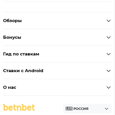
Обзоры
Winline
Бонусы
BetBoom
Бонусы Винлайн
Фонбет
Гид по ставкам
Бонусы BetBoom
Мелбет
БК с бонусом без депозита
Бонусы Фонбет
Пари
Ставки с Android
Букмекеры с фрибетом
Бонусы Пари
Лига Ставок
Винлайн на Андроид
Легальные букмекеры
Бонусы Леон
Леон
О нас
BetBoom на Андроид
Надежные букмекеры
Бонусы Мелет
Zenit
Контакты
Пари на Андроид
БК с минимальным депозитом
Пользовательское соглашение
Фонбет на Андроид
БК для ставок с мобильного