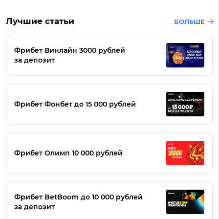
Лучшие статьи
БОЛЬШЕ
Фрибет Винлайн 3000 рублей
за депозит
Фрибет Фонбет до 15 000 рублей
Фрибет Олимп 10 000 рублей
Фрибет BetBoom до 10 000 рублей
за депозит