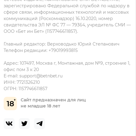
данных
зарегистрировано Федеральной службой по надзору в
сфере связи, информационных технологий и массовых
коммуникаций (Роскомнадзор) 16.10.2020, номер
свидетельства ЭЛ № ФС 77 — 79364, учредитель СМИ —
ООО «Бет ин Бет» (1157746611857).
Главный редактор: Верховодько Юрий Степанович
Телефон редакции: +79019993815
Адрес: 107497, Москва г, Монтажная, дом №9, строение 1,
офис пом 3 к 20
E-mail:
support@betnbet.ru
ИНН: 7721326210
ОГРН: 1157746611857
Сайт предназначен для лиц
18
не младше 18 лет