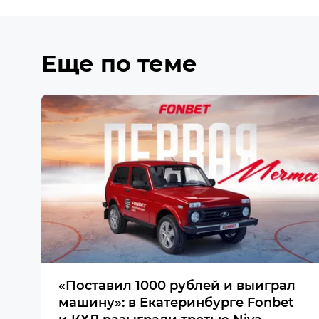
Еще по теме
«Поставил 1000 рублей и выиграл
машину»: в Екатеринбурге Fonbet