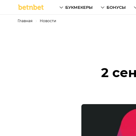
БУКМЕКЕРЫ
БОНУСЫ
Главная
Новости
2 се