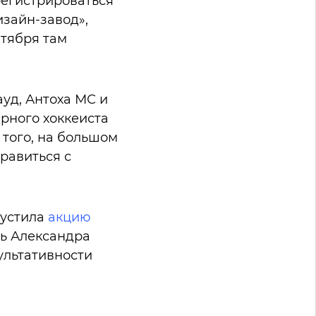
регистрироваться
изайн-завод»,
нтября там
уд, Антоха МС и
арного хоккеиста
 того, на большом
равиться с
устила
акцию
ть Александра
ультативности