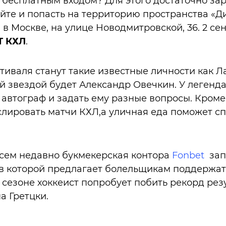
С бесплатным входом? Для этого достаточно за
йте и попасть на территорию пространства «Д
 в Москве, на улице Новодмитровской, 36. 2 се
T КХЛ
.
иваля станут такие известные личности как Ла
ой звездой будет Александр Овечкин. У легенд
 автограф и задать ему разные вопросы. Кроме
слировать матчи КХЛ,а уличная еда поможет сп
всем недавно букмекерская контора
Fonbet
зап
 в которой предлагает болельщикам поддержа
 сезоне хоккеист попробует побить рекорд рез
а Гретцки.