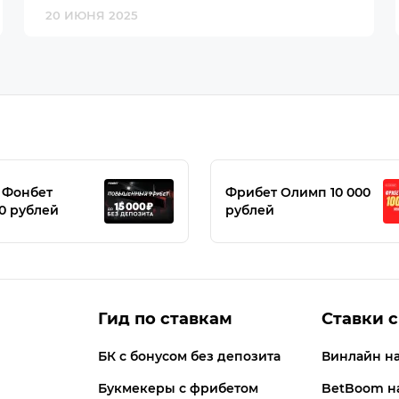
20 ИЮНЯ 2025
 Фонбет
Фрибет Олимп 10 000
00 рублей
рублей
Гид по ставкам
Ставки с
БК с бонусом без депозита
Винлайн н
Букмекеры с фрибетом
BetBoom н