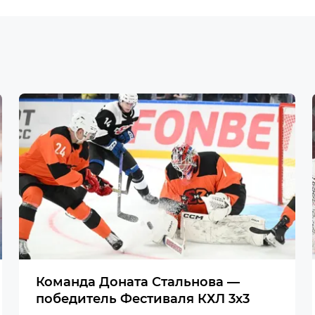
Команда Доната Стальнова —
победитель Фестиваля КХЛ 3х3