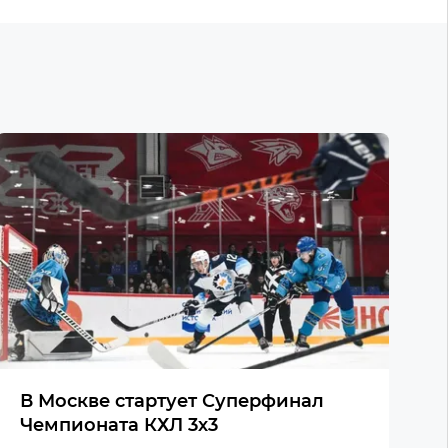
В Москве стартует Суперфинал
Чемпионата КХЛ 3х3