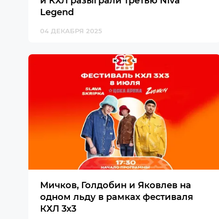
и КХЛ разыграли третью Niva
Legend
04 ДЕКАБРЯ 2025
Мичков, Голдобин и Яковлев на
одном льду в рамках фестиваля
КХЛ 3х3