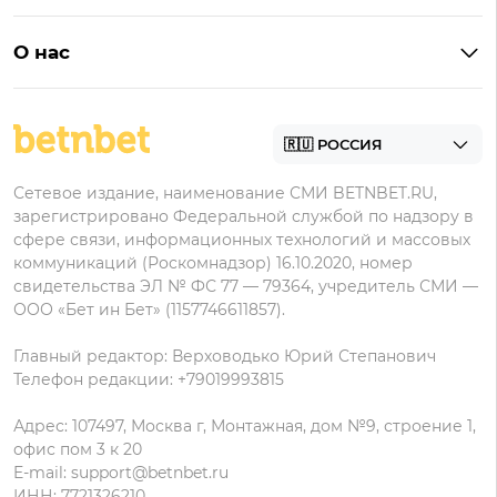
Бонусы Пари
Лига Ставок
Винлайн на Андроид
Легальные букмекеры
Бонусы Леон
Леон
О нас
BetBoom на Андроид
Надежные букмекеры
Бонусы Мелет
Zenit
Контакты
Пари на Андроид
БК с минимальным депозитом
Пользовательское соглашение
Фонбет на Андроид
БК для ставок с мобильного
Политика в отношении обработки персональных
Олимп на Андроид
Сетевое издание, наименование СМИ BETNBET.RU,
данных
зарегистрировано Федеральной службой по надзору в
сфере связи, информационных технологий и массовых
коммуникаций (Роскомнадзор) 16.10.2020, номер
свидетельства ЭЛ № ФС 77 — 79364, учредитель СМИ —
ООО «Бет ин Бет» (1157746611857).
Главный редактор: Верховодько Юрий Степанович
Телефон редакции: +79019993815
Адрес: 107497, Москва г, Монтажная, дом №9, строение 1,
офис пом 3 к 20
E-mail:
support@betnbet.ru
ИНН: 7721326210