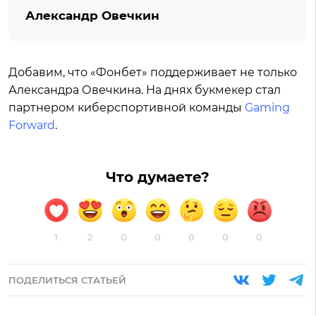
Александр Овечкин
Добавим, что «Фонбет» поддерживает не только
Александра Овечкина. На днях букмекер стал
партнером киберспортивной команды
Gaming
Forward
.
Что думаете?
1
2
0
0
0
0
0
ПОДЕЛИТЬСЯ СТАТЬЕЙ