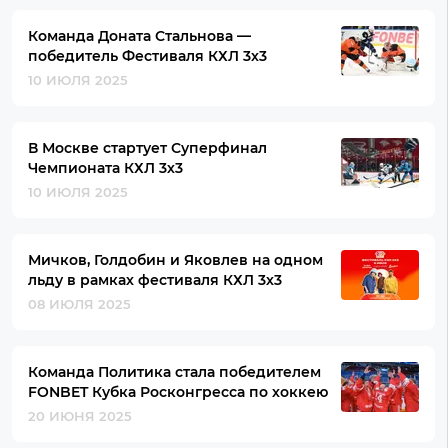
Команда Доната Стальнова —
победитель Фестиваля КХЛ 3х3
10 ИЮЛЯ 2025
В Москве стартует Суперфинал
Чемпионата КХЛ 3х3
10 ИЮЛЯ 2025
Мичков, Голдобин и Яковлев на одном
льду в рамках фестиваля КХЛ 3х3
08 ИЮЛЯ 2025
Команда Политика стала победителем
FONBET Кубка Росконгресса по хоккею
20 ИЮНЯ 2025