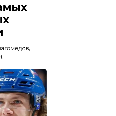
самых
ых
и
магомедов,
н.