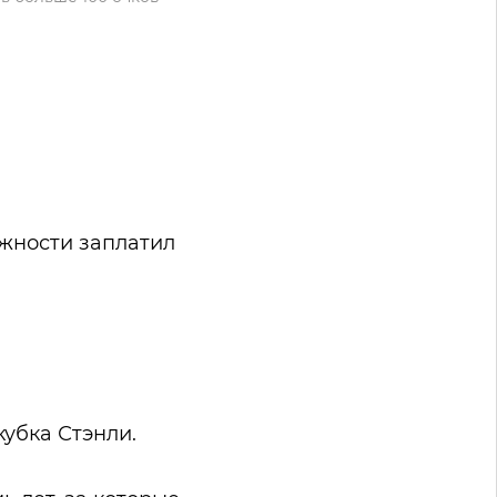
ожности заплатил
кубка Стэнли.