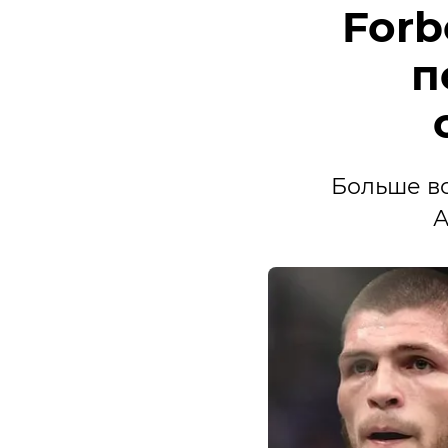
Forb
п
Больше вс
А