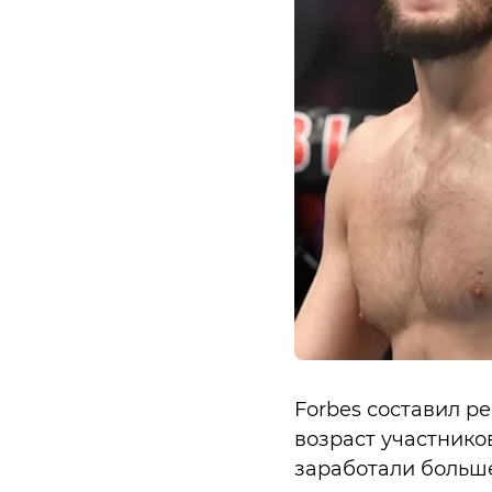
Forbes составил р
возраст участников
заработали больше