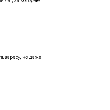
ь лет, за которые
ьваресу, но даже