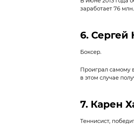
В июне 2013 года о
заработает 76 млн.
6. Сергей 
Боксер.
Проиграл самому в
в этом случае пол
7. Карен Х
Теннисист, победи