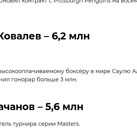
бновил контракт с Pittsburgh Penguins на восем
Ковалев – 6,2 млн
ысокооплачиваемому боксёру в мире Саулю Ал
учил гонорар больше 3 млн.
ачанов – 5,6 млн
тель турнира серии Masters.