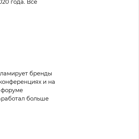
020 года. Все
екламирует бренды
, конференциях и на
а форуме
заработал больше