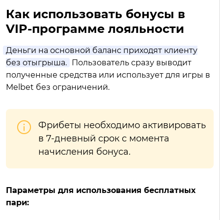
Как использовать бонусы в
VIP-программе лояльности
Деньги на основной баланс приходят клиенту
без отыгрыша.
Пользователь сразу выводит
полученные средства или использует для игры в
Melbet без ограничений.
Фрибеты необходимо активировать
в 7-дневный срок с момента
начисления бонуса.
Параметры для использования бесплатных
пари: