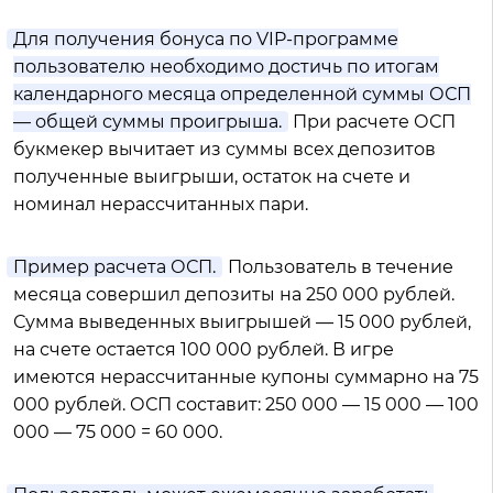
Для получения бонуса по VIP-программе
пользователю необходимо достичь по итогам
календарного месяца определенной суммы ОСП
— общей суммы проигрыша.
При расчете ОСП
букмекер вычитает из суммы всех депозитов
полученные выигрыши, остаток на счете и
номинал нерассчитанных пари.
Пример расчета ОСП.
Пользователь в течение
месяца совершил депозиты на 250 000 рублей.
Сумма выведенных выигрышей — 15 000 рублей,
на счете остается 100 000 рублей. В игре
имеются нерассчитанные купоны суммарно на 75
000 рублей. ОСП составит: 250 000 — 15 000 — 100
000 — 75 000 = 60 000.