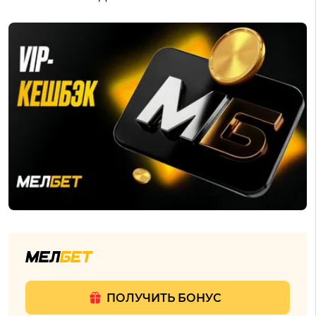
ПОЛУЧИТЬ БОНУС