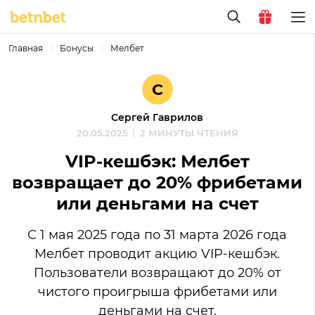
Главная
Бонусы
Мелбет
С
Сергей Гаврилов
20.05.2025
2 МИНУТЫ ЧТЕНИЯ
VIP-кешбэк: Мелбет
возвращает до 20% фрибетами
или деньгами на счет
С 1 мая 2025 года по 31 марта 2026 года
Мелбет проводит акцию VIP-кешбэк.
Пользователи возвращают до 20% от
чистого проигрыша фрибетами или
деньгами на счет.