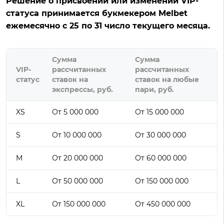
Решение о присвоении или изменении VIP-
статуса принимается букмекером Melbet
ежемесячно с 25 по 31 число текущего месяца.
Сумма
Сумма
VIP-
рассчитанных
рассчитанных
статус
ставок на
ставок на любые
экспрессы, руб.
пари, руб.
XS
От 5 000 000
От 15 000 000
S
От 10 000 000
От 30 000 000
M
От 20 000 000
От 60 000 000
L
От 50 000 000
От 150 000 000
XL
От 150 000 000
От 450 000 000