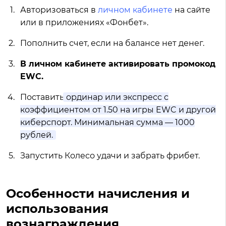
Авторизоваться в
личном кабинете
на сайте
или в приложениях «Фонбет».
Пополнить счет, если на балансе нет денег.
В личном кабинете активировать промокод
EWC.
Поставить
ординар или экспресс с
коэффициентом от 1.50 на игры EWC и другой
киберспорт. Минимальная сумма — 1000
рублей.
Запустить Колесо удачи и забрать фрибет.
Особенности начисления и
использования
вознаграждения