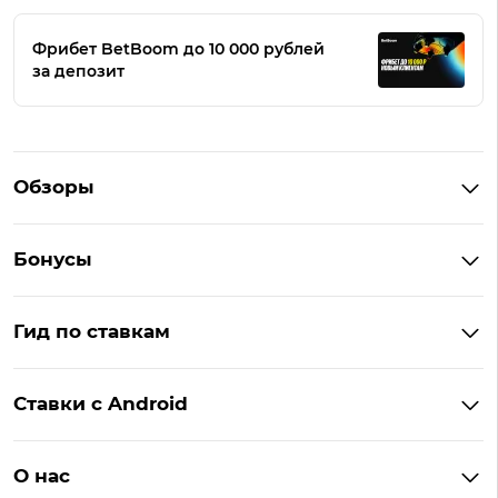
Фрибет BetBoom до 10 000 рублей
за депозит
Обзоры
Winline
Бонусы
BetBoom
Бонусы Винлайн
Фонбет
Гид по ставкам
Бонусы BetBoom
Мелбет
БК с бонусом без депозита
Бонусы Фонбет
Пари
Ставки с Android
Букмекеры с фрибетом
Бонусы Пари
Лига Ставок
Винлайн на Андроид
Легальные букмекеры
Бонусы Леон
Леон
О нас
BetBoom на Андроид