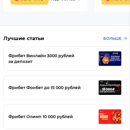
Лучшие статьи
БОЛЬШЕ
Фрибет Винлайн 3000 рублей
за депозит
Фрибет Фонбет до 15 000 рублей
Фрибет Олимп 10 000 рублей