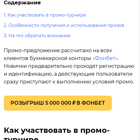
Содержание
1.
Как участвовать в промо-турнире
2.
Особенности получения и использования призов
3.
На что обратить внимание
Промо-предложение рассчитано на всех
клиентов букмекерской конторы
«Фонбет»
.
Новички предварительно проходят регистрацию
и идентификацию, а действующие пользователи
сразу приступают к выполнению условий промо.
РОЗЫГРЫШ 5 000 000 ₽ В ФОНБЕТ
Как участвовать в промо-
турнире