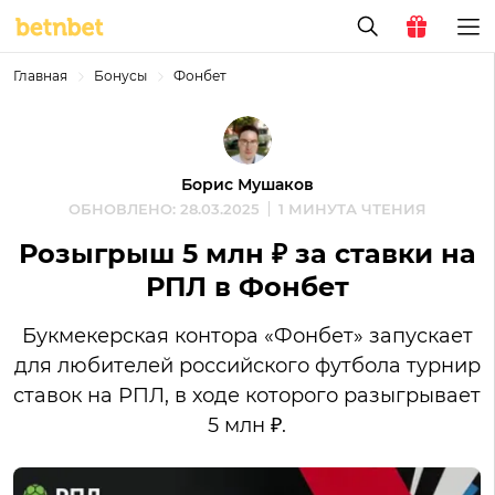
Главная
Бонусы
Фонбет
Борис Мушаков
ОБНОВЛЕНО: 28.03.2025
1 МИНУТА ЧТЕНИЯ
Розыгрыш 5 млн ₽ за ставки на
РПЛ в Фонбет
Букмекерская контора «Фонбет» запускает
для любителей российского футбола турнир
ставок на РПЛ, в ходе которого разыгрывает
5 млн ₽.