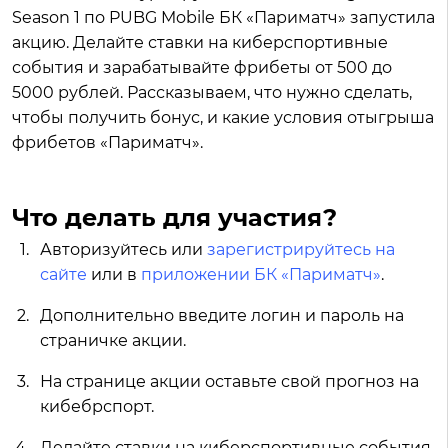
Season 1 по PUBG Mobile БК «Париматч» запустила
акцию. Делайте ставки на киберспортивные
события и зарабатывайте фрибеты от 500 до
5000 рублей. Рассказываем, что нужно сделать,
чтобы получить бонус, и какие условия отыгрыша
фрибетов «Париматч».
Что делать для участия?
Авторизуйтесь или
зарегистрируйтесь на
сайте
или в
приложении БК «Париматч»
.
Дополнительно введите логин и пароль на
страничке акции.
На странице акции оставьте свой прогноз на
кибебрспорт.
Делайте ставки на киберспортивные события