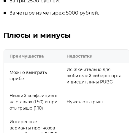
За три: 2500 рублей.
За четыре из четырех: 5000 рублей.
Плюсы и минусы
Преимущества
Недостатки
Исключительно для
Можно выиграть
любителей киберспорта
фрибет
и дисциплины PUBG
Низкий коэффициент
на ставках (1.50) и при
Нужен отыгрыш
отыгрыше (1.10)
Интересные
варианты прогнозов