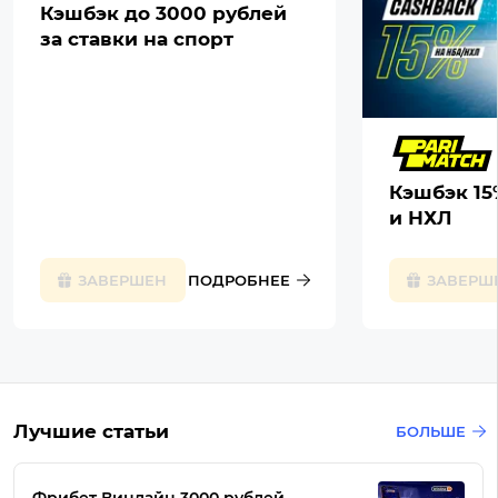
Кэшбэк до 3000 рублей
за ставки на спорт
Кэшбэк 15
и НХЛ
ЗАВЕРШЕН
ПОДРОБНЕЕ
ЗАВЕРШ
Лучшие статьи
БОЛЬШЕ
Фрибет Винлайн 3000 рублей