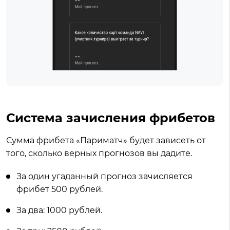
Система зачисления фрибетов
Сумма фрибета «Париматч» будет зависеть от
того, сколько верных прогнозов вы дадите.
За один угаданный прогноз зачисляется
фрибет 500 рублей.
За два: 1000 рублей.