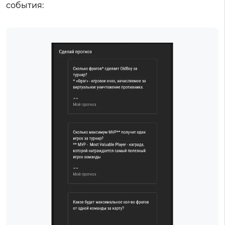
события: