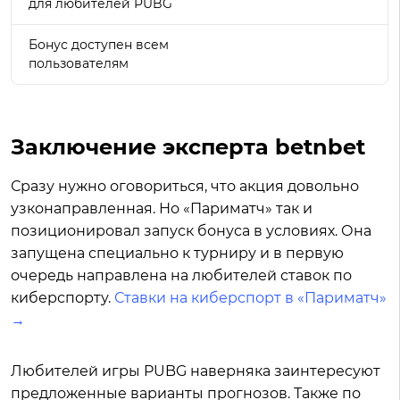
для любителей PUBG
Бонус доступен всем
пользователям
Заключение эксперта betnbet
Сразу нужно оговориться, что акция довольно
узконаправленная. Но «Париматч» так и
позиционировал запуск бонуса в условиях. Она
запущена специально к турниру и в первую
очередь направлена на любителей ставок по
киберспорту.
Ставки на киберспорт в «Париматч»
→
Любителей игры PUBG наверняка заинтересуют
предложенные варианты прогнозов. Также по