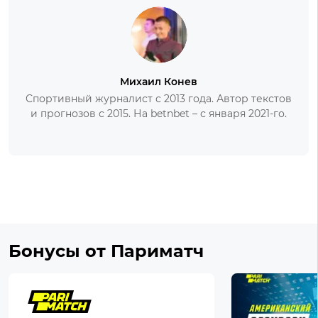
Михаил Конев
Спортивный журналист с 2013 года. Автор текстов
и прогнозов с 2015. На betnbet – с января 2021-го.
Бонусы от Париматч