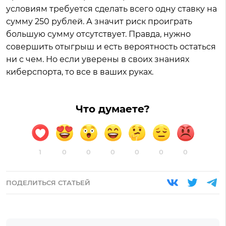
условиям требуется сделать всего одну ставку на
сумму 250 рублей. А значит риск проиграть
большую сумму отсутствует. Правда, нужно
совершить отыгрыш и есть вероятность остаться
ни с чем. Но если уверены в своих знаниях
киберспорта, то все в ваших руках.
Что думаете?
1
0
0
0
0
0
0
ПОДЕЛИТЬСЯ СТАТЬЕЙ