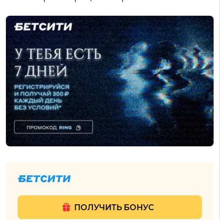
ПОЛУЧИТЬ БОНУС