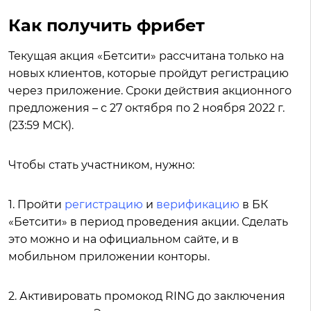
Как получить фрибет
Текущая акция «Бетсити» рассчитана только на
новых клиентов, которые пройдут регистрацию
через приложение. Сроки действия акционного
предложения – с 27 октября по 2 ноября 2022 г.
(23:59 МСК).
Чтобы стать участником, нужно:
1. Пройти
регистрацию
и
верификацию
в БК
«Бетсити» в период проведения акции. Сделать
это можно и на официальном сайте, и в
мобильном приложении конторы.
2. Активировать промокод RING до заключения