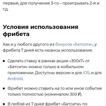
первый, для получения 3-го – проигрывать 2-й и
т.д.
Условия использования
фрибета
Как и у любого другого из
бонусов «Бетсити»
, у
фрибета 7 дней есть нюансы использования.
Сделать ставку в рамках акции «300х7» от
«Бетсити» можно только в мобильном
приложении. Доступны версии и для
iOS
, и для
Android
.
Фрибет можно ставить на то или иное событие
только полностью (номиналом 300 ₽).
В любой из 7 дней фрибет «Бетсити» по