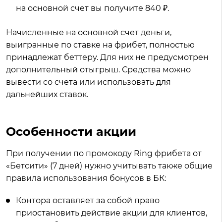
на основной счет вы получите 840 ₽.
Начисленные на основной счет деньги,
выигранные по ставке на фрибет, полностью
принадлежат беттеру. Для них не предусмотрен
дополнительный отыгрыш. Средства можно
вывести со счета или использовать для
дальнейших ставок.
Особенности акции
При получении по промокоду Ring фрибета от
«Бетсити» (7 дней) нужно учитывать также общие
правила использования бонусов в БК:
Контора оставляет за собой право
приостановить действие акции для клиентов,