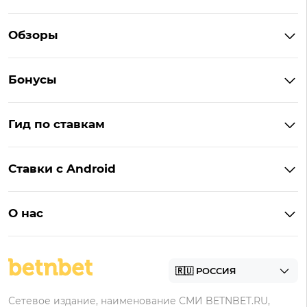
Обзоры
Winline
Бонусы
BetBoom
Бонусы Винлайн
Фонбет
Гид по ставкам
Бонусы BetBoom
Мелбет
БК с бонусом без депозита
Бонусы Фонбет
Пари
Ставки с Android
Букмекеры с фрибетом
Бонусы Пари
Лига Ставок
Винлайн на Андроид
Легальные букмекеры
Бонусы Леон
Леон
О нас
BetBoom на Андроид
Надежные букмекеры
Бонусы Мелет
Zenit
Контакты
Пари на Андроид
БК с минимальным депозитом
Пользовательское соглашение
Фонбет на Андроид
БК для ставок с мобильного
Политика в отношении обработки персональных
Олимп на Андроид
Сетевое издание, наименование СМИ BETNBET.RU,
данных