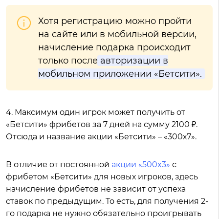
Хотя регистрацию можно пройти
на сайте или в мобильной версии,
начисление подарка происходит
только после
авторизации в
мобильном приложении «Бетсити».
4. Максимум один игрок может получить от
«Бетсити» фрибетов за 7 дней на сумму 2100 ₽.
Отсюда и название акции «Бетсити» – «300х7».
В отличие от постоянной
акции «500x3»
с
фрибетом «Бетсити» для новых игроков, здесь
начисление фрибетов не зависит от успеха
ставок по предыдущим. То есть, для получения 2-
го подарка не нужно обязательно проигрывать