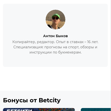
Антон Быков
Копирайтер, редактор. Опыт в ставках – 16 лет.
Специализация: прогнозы на спорт, обзоры и
инструкции по букмекерам.
Бонусы от Betcity