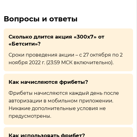
Вопросы и ответы
Сколько длится акция «300х7» от
«Бетсити»?
Сроки проведения акции – с 27 октября по 2
ноября 2022 г. (23:59 МСК включительно).
Как начисляются фрибеты?
Фрибеты начисляются каждый день после
авторизации в мобильном приложении.
Никакие дополнительные условия не
предусмотрены.
Как использовать фрибет?