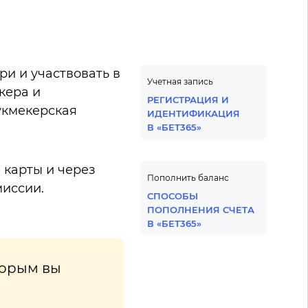
ри и участвовать в
Учетная запись
кера и
РЕГИСТРАЦИЯ И
укмекерская
ИДЕНТИФИКАЦИЯ
В «БЕТ365»
 карты и через
Пополнить баланс
миссии.
СПОСОБЫ
ПОПОЛНЕНИЯ СЧЕТА
В «БЕТ365»
торым вы