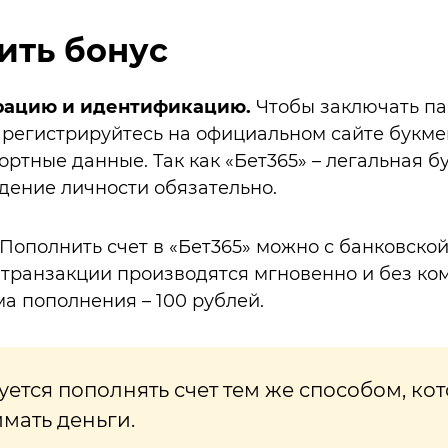
ить бонус
рацию и идентификацию.
Чтобы заключать па
зарегистрируйтесь на официальном сайте букме
ортные данные. Так как «Бет365» – легальная б
дение личности обязательно.
Пополнить счет в «Бет365» можно с банковской
 транзакции производятся мгновенно и без ко
 пополнения – 100 рублей.
ется пополнять счет тем же способом, ко
имать деньги.