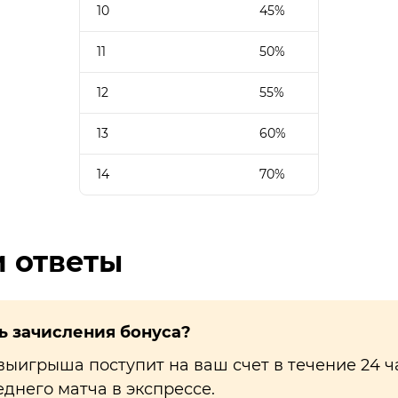
10
45%
11
50%
12
55%
13
60%
14
70%
 ответы
ь зачисления бонуса?
выигрыша поступит на ваш счет в течение 24 ч
днего матча в экспрессе.