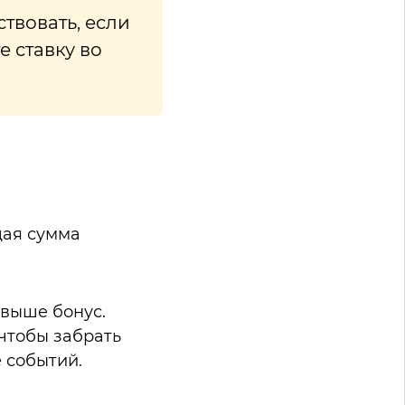
твовать, если
 ставку во
щая сумма
 выше бонус.
 чтобы забрать
 событий.