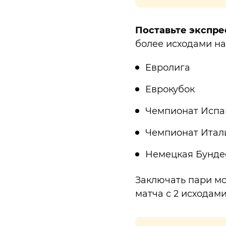
Поставьте экспре
более исходами на
Евролига
Еврокубок
Чемпионат Испа
Чемпионат Итали
Немецкая Бунде
Заключать пари мо
матча с 2 исходами