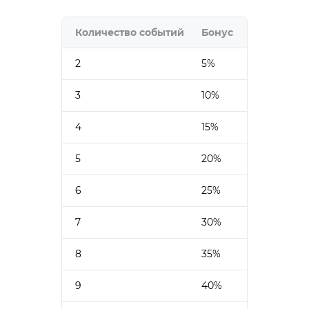
Количество событий
Бонус
2
5%
3
10%
4
15%
5
20%
6
25%
7
30%
8
35%
9
40%