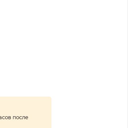
асов после