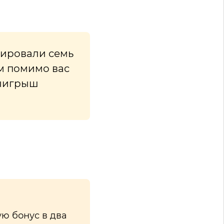
ировали семь
ом помимо вас
выигрыш
ю бонус в два