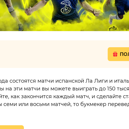
ПО
ода состоятся матчи испанской Ла Лиги и итал
ы на эти матчи вы можете выиграть до 150 тыся
те, как закончится каждый матч, и сделайте ст
ы семи или восьми матчей, то букмекер переве