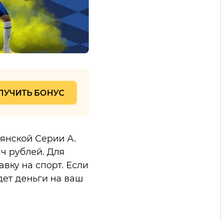
ЛУЧИТЬ БОНУС
ьянской Серии А.
ч рублей. Для
авку на спорт. Если
дет деньги на ваш