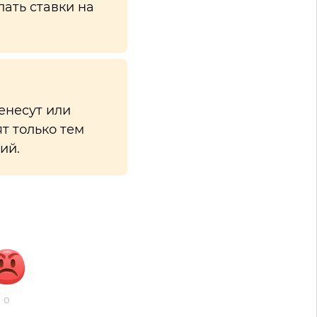
лать ставки на
енесут или
т только тем
ий.
0