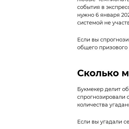
события в экспресс
нужно 6 января 202
системой не участв
Если вы спрогнози
общего призового 
Сколько 
Букмекер делит о
спрогнозировали с
количества угадан
Если вы угадали се