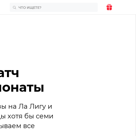
атч
ионаты
ы на Ла Лигу и
ды хотя бы семи
зываем все