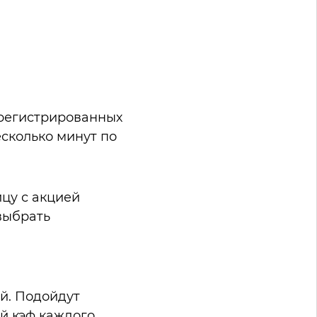
арегистрированных
есколько минут по
цу с акцией
выбрать
й. Подойдут
й кэф каждого