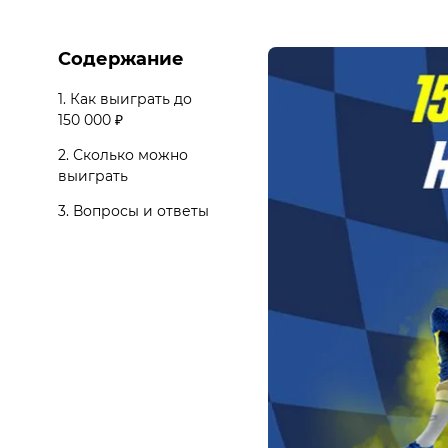
Содержание
1.
Как выиграть до
150 000 ₽
2.
Сколько можно
выиграть
3.
Вопросы и ответы