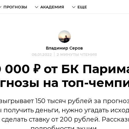
ПРОГНОЗЫ
АКАДЕМИЯ
ЕЩЕ
Владимир Серов
06.01.2022
2 МИНУТЫ ЧТЕНИЯ
0 000 ₽ от БК Парим
огнозы на топ-чемп
зыгрывает 150 тысяч рублей за прогноз
 получить деньги, нужно угадать исхо
 сделать ставку от 200 рублей. Расска
подробности акции.