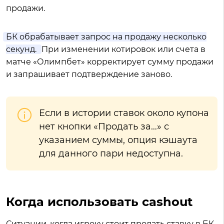
продажи.
БК обрабатывает запрос на продажу несколько
секунд.
При изменении котировок или счета в
матче «Олимпбет» корректирует сумму продажи
и запрашивает подтверждение заново.
Если в истории ставок около купона
нет кнопки «Продать за…» с
указанием суммы, опция кэшаута
для данного пари недоступна.
Когда использовать cashout
Ситуации, когда игроку стоит продать ставку в БК