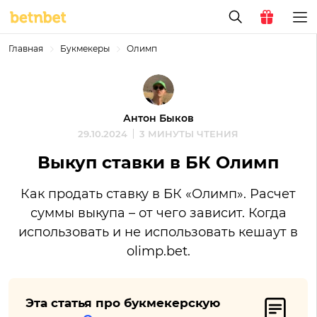
Главная
Букмекеры
Олимп
Антон Быков
29.10.2024
3 МИНУТЫ ЧТЕНИЯ
Выкуп ставки в БК Олимп
Как продать ставку в БК «Олимп». Расчет
суммы выкупа – от чего зависит. Когда
использовать и не использовать кешаут в
olimp.bet.
Эта статья про букмекерскую