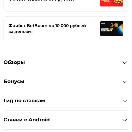
Фрибет BetBoom до 10 000 рублей
за депозит
Обзоры
Winline
Бонусы
BetBoom
Бонусы Винлайн
Фонбет
Гид по ставкам
Бонусы BetBoom
Мелбет
БК с бонусом без депозита
Бонусы Фонбет
Пари
Ставки с Android
Букмекеры с фрибетом
Бонусы Пари
Лига Ставок