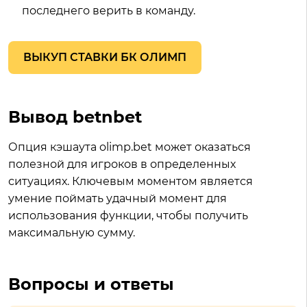
последнего верить в команду.
ВЫКУП СТАВКИ БК ОЛИМП
Вывод betnbet
Опция кэшаута olimp.bet может оказаться
полезной для игроков в определенных
ситуациях. Ключевым моментом является
умение поймать удачный момент для
использования функции, чтобы получить
максимальную сумму.
Вопросы и ответы