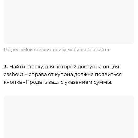
Раздел «Мои ставки» внизу мобильного сайта
3.
Найти ставку, для которой доступна опция
cashout – справа от купона должна появиться
кнопка «Продать за…» с указанием суммы.