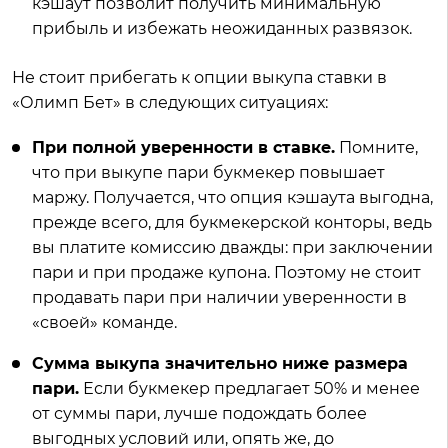
кэшаут позволит получить минимальную
прибыль и избежать неожиданных развязок.
Не стоит прибегать к опции выкупа ставки в
«Олимп Бет» в следующих ситуациях:
При полной уверенности в ставке.
Помните,
что при выкупе пари букмекер повышает
маржу. Получается, что опция кэшаута выгодна,
прежде всего, для букмекерской конторы, ведь
вы платите комиссию дважды: при заключении
пари и при продаже купона. Поэтому не стоит
продавать пари при наличии уверенности в
«своей» команде.
Сумма выкупа значительно ниже размера
пари.
Если букмекер предлагает 50% и менее
от суммы пари, лучше подождать более
выгодных условий или, опять же, до