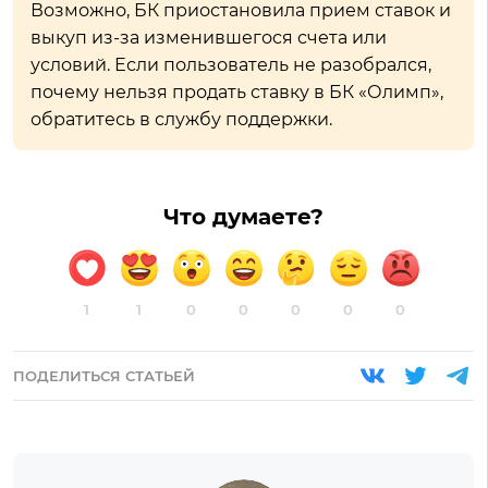
Возможно, БК приостановила прием ставок и
выкуп из-за изменившегося счета или
условий. Если пользователь не разобрался,
почему нельзя продать ставку в БК «Олимп»,
обратитесь в службу поддержки.
Что думаете?
1
1
0
0
0
0
0
ПОДЕЛИТЬСЯ СТАТЬЕЙ