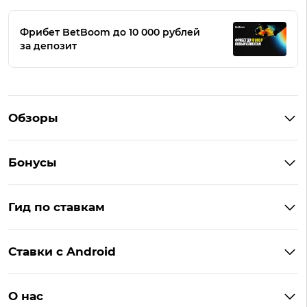
Фрибет BetBoom до 10 000 рублей
за депозит
Обзоры
Winline
Бонусы
BetBoom
Бонусы Винлайн
Фонбет
Гид по ставкам
Бонусы BetBoom
Мелбет
БК с бонусом без депозита
Бонусы Фонбет
Пари
Ставки с Android
Букмекеры с фрибетом
Бонусы Пари
Лига Ставок
Винлайн на Андроид
Легальные букмекеры
Бонусы Леон
Леон
О нас
BetBoom на Андроид