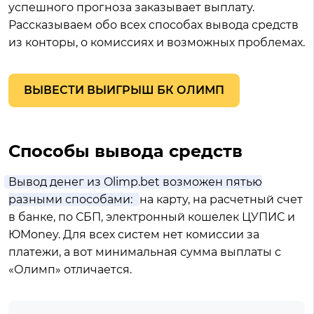
успешного прогноза заказывает выплату.
Рассказываем обо всех способах вывода средств
из конторы, о комиссиях и возможных проблемах.
ВЫВЕСТИ ВЫИГРЫШ БК ОЛИМП
Способы вывода средств
Вывод денег из Olimp.bet возможен пятью
разными способами:
на карту, на расчетный счет
в банке, по СБП, электронный кошелек ЦУПИС и
ЮMoney. Для всех систем нет комиссии за
платежи, а вот минимальная сумма выплаты с
«Олимп» отличается.