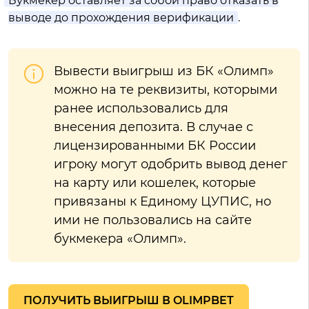
Букмекер оставляет за собой право отказать в
выводе до прохождения верификации
.
Вывести выигрыш из БК «Олимп»
можно на те реквизиты, которыми
ранее использовались для
внесения депозита. В случае с
лицензированными БК России
игроку могут одобрить вывод денег
на карту или кошелек, которые
привязаны к Единому ЦУПИС, но
ими не пользовались на сайте
букмекера «Олимп».
ПОЛУЧИТЬ ВЫИГРЫШ В OLIMPBET