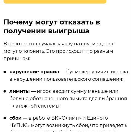
Почему могут отказать в
получении выигрыша
В некоторых случаях заявку на снятие денег
могут отклонить. Это происходит по разным
причинам:
нарушение правил
— букмекер уличил игрока
в нарушении пользовательского соглашения;
лимиты
— игрок вводит сумму меньше или
больше обозначенного лимита для выбранной
платежной системы;
сбои
— в работе БК «Олимп» и Единого
ЦУПИС» могут возникнуть сбои, что приведет к