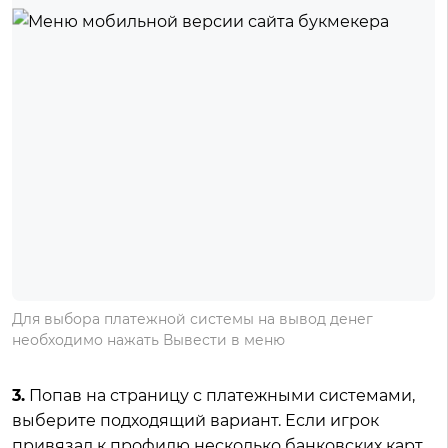
Для выбора платежной системы на вывод денег
необходимо нажать Вывести в меню
3.
Попав на страницу с платежными системами,
выберите подходящий вариант. Если игрок
привязал к профилю несколько банковских карт,