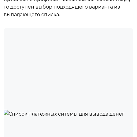
то доступен выбор подходящего варианта из
выпадающего списка.