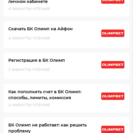
личном кабинете
4 МИНУТЫ ЧТЕНИЯ
Скачать БК Олимп на Айфон
4 МИНУТЫ ЧТЕНИЯ
Регистрация в БК Олимп
3 МИНУТЫ ЧТЕНИЯ
Как пополнить счет в БК Олимп:
способы, лимиты, комиссия
4 МИНУТЫ ЧТЕНИЯ
БК Олимп не работает: как решить
проблему