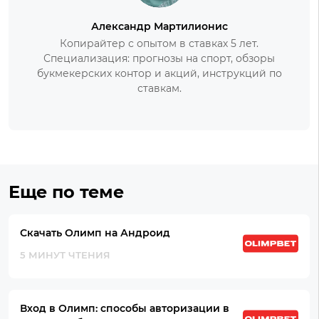
Александр Мартилионис
Копирайтер с опытом в ставках 5 лет.
Специализация: прогнозы на спорт, обзоры
букмекерских контор и акций, инструкций по
ставкам.
Еще по теме
Скачать Олимп на Андроид
5 МИНУТ ЧТЕНИЯ
Вход в Олимп: способы авторизации в