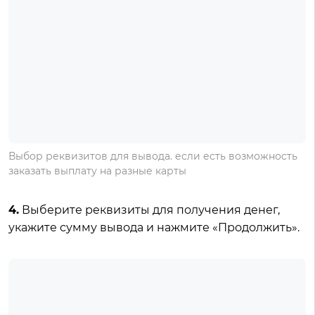
Выбор реквизитов для вывода. если есть возможность
заказать выплату на разные карты
4.
Выберите реквизиты для получения денег,
укажите сумму вывода и нажмите «Продолжить».