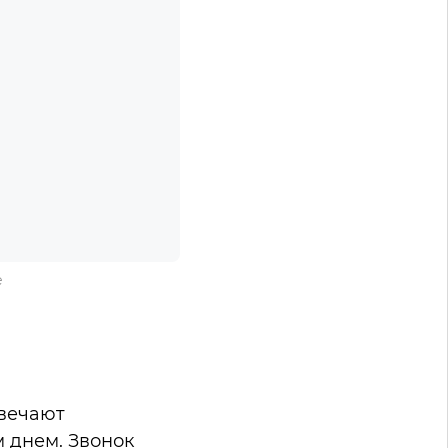
е
твечают
м днем. Звонок