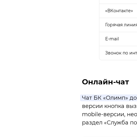
«ВКонтакте»
Горячая лини
E-mail
Звонок по ин
Онлайн-чат
Чат БК «Олимп» до
версии кнопка выз
mobile-версии, не
раздел «Служба п