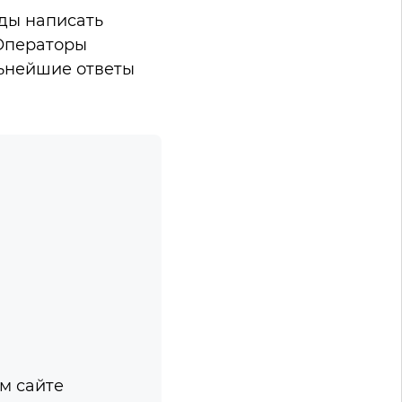
жды написать
 Операторы
льнейшие ответы