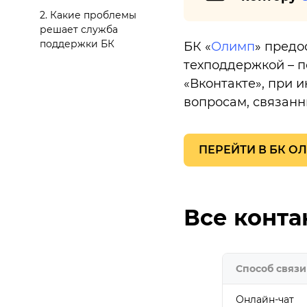
2.
Какие проблемы
решает служба
поддержки БК
БК «
Олимп
» предо
техподдержкой – по
«Вконтакте», при 
вопросам, связанн
ПЕРЕЙТИ В БК О
Все конта
Способ связи
Онлайн-чат