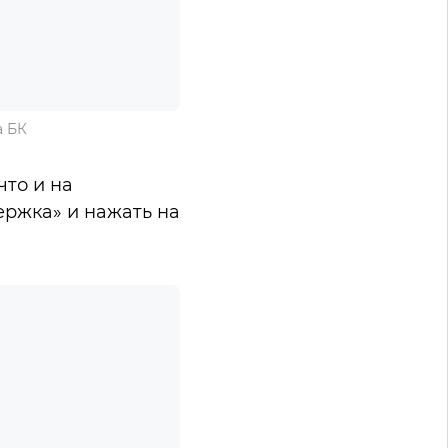
а БК
что и на
ержка» и нажать на