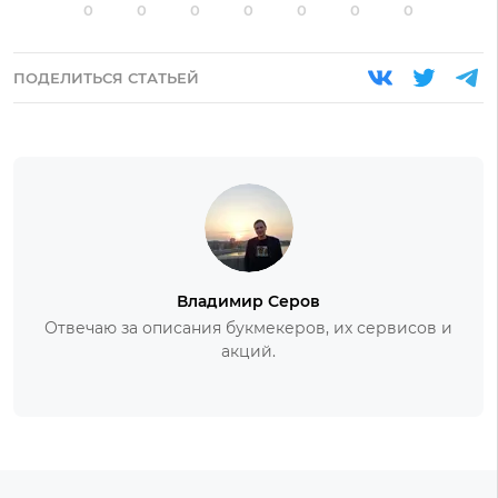
0
0
0
0
0
0
0
ПОДЕЛИТЬСЯ СТАТЬЕЙ
Владимир Серов
Отвечаю за описания букмекеров, их сервисов и
акций.