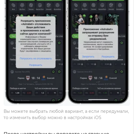
Вы можете выбрать любой вариант, а если передумали,
то изменить выбор можно в настройках iOS