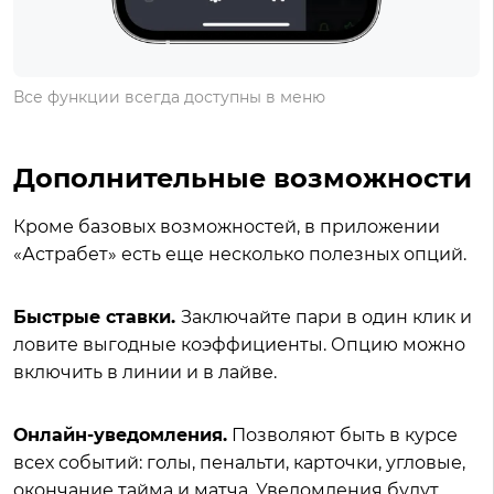
Все функции всегда доступны в меню
Дополнительные возможности
Кроме базовых возможностей, в приложении
«Астрабет» есть еще несколько полезных опций.
Быстрые ставки.
Заключайте пари в один клик и
ловите выгодные коэффициенты. Опцию можно
включить в линии и в лайве.
Онлайн-уведомления.
Позволяют быть в курсе
всех событий: голы, пенальти, карточки, угловые,
окончание тайма и матча. Уведомления будут