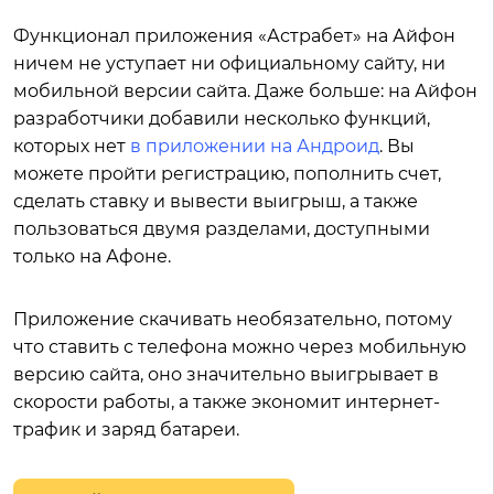
Функционал приложения «Астрабет» на Айфон
ничем не уступает ни официальному сайту, ни
мобильной версии сайта. Даже больше: на Айфон
разработчики добавили несколько функций,
которых нет
в приложении на Андроид
. Вы
можете пройти регистрацию, пополнить счет,
сделать ставку и вывести выигрыш, а также
пользоваться двумя разделами, доступными
только на Афоне.
Приложение скачивать необязательно, потому
что ставить с телефона можно через мобильную
версию сайта, оно значительно выигрывает в
скорости работы, а также экономит интернет-
трафик и заряд батареи.