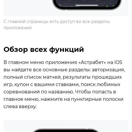
С главной страницы есть доступ во все разделы
приложения
Обзор всех функций
В главном меню приложения «Астрабет» на iOS
вы найдете все основные разделы: авторизация,
полный список матчей, результаты прошедших
игр, купон с вашими ставками, поиск любимых
соревнований по названию. Чтобы попасть в
главное меню, нажмите на пунктирные полоски
слева вверху.