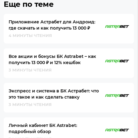
Еще по теме
Приложение Астрабет для Андроид:
где скачать и как получить 13 000 ₽
4 МИНУТЫ ЧТЕНИЯ
Все акции и бонусы БК Astrabet – как
получить 13 000 ₽ и 12% кешбэк
3 МИНУТЫ ЧТЕНИЯ
Экспресс и система в БК Астрабет: что
это такое и как сделать ставку
3 МИНУТЫ ЧТЕНИЯ
Личный кабинет БК Astrabet:
подробный обзор