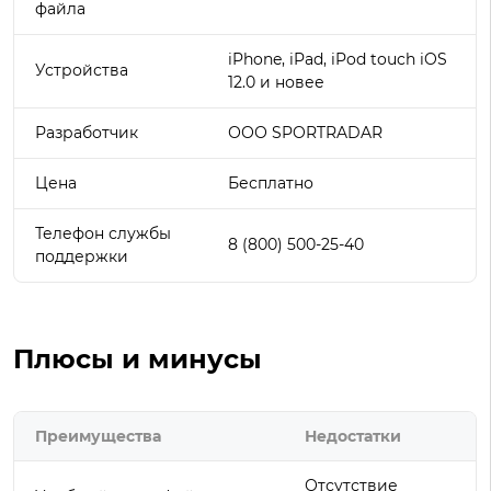
файла
iPhone, iPad, iPod touch iOS
Устройства
12.0 и новее
Разработчик
ООО SPORTRADAR
Цена
Бесплатно
Телефон службы
8 (800) 500-25-40
поддержки
Плюсы и минусы
Преимущества
Недостатки
Отсутствие