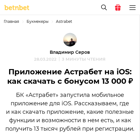
Главная
Букмекеры
Astrabet
Владимир Серов
28.03.2022
3 МИНУТЫ ЧТЕНИЯ
Приложение Астрабет на iOS:
как скачать с бонусом 13 000 ₽
БК «Астрабет» запустила мобильное
приложение для iOS. Рассказываем, где
и как скачать приложение, какие полезные
функции и возможности в нем есть, и как
получить 13 тысяч рублей при регистрации.