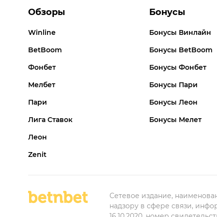
Обзоры
Бонусы
Winline
Бонусы Винлайн
BetBoom
Бонусы BetBoom
Фонбет
Бонусы Фонбет
Мелбет
Бонусы Пари
Пари
Бонусы Леон
Лига Ставок
Бонусы Мелет
Леон
Zenit
Сетевое издание, наименова
надзору в сфере связи, инф
16.10.2020, номер свидетель