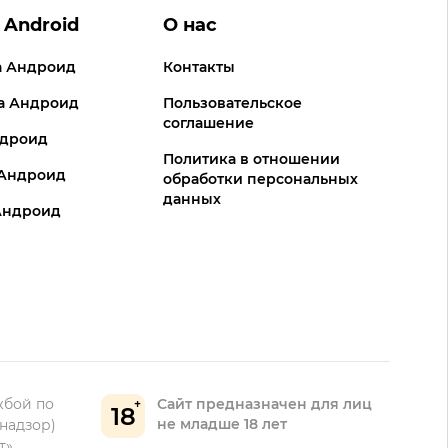
 Android
О нас
а Андроид
Контакты
а Андроид
Пользовательское
соглашение
ндроид
Политика в отношении
 Андроид
обработки персональных
данных
Андроид
жбой по
Сайт предназначен для лиц
18
не младше 18 лет
надзор)
т»