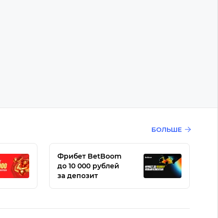
БОЛЬШЕ
Фрибет BetBoom
до 10 000 рублей
за депозит