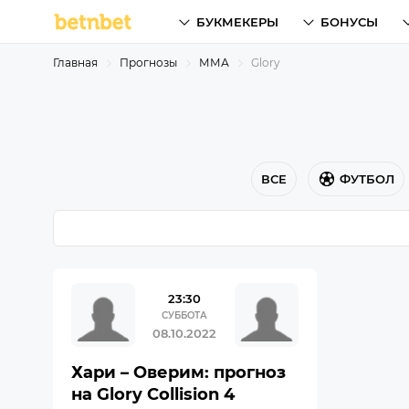
БУКМЕКЕРЫ
БОНУСЫ
Главная
Прогнозы
ММА
Glory
ВСЕ
ФУТБОЛ
23:30
СУББОТА
08.10.2022
Хари – Оверим: прогноз
на Glory Collision 4