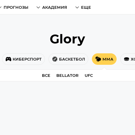
ПРОГНОЗЫ
АКАДЕМИЯ
ЕЩЕ
Glory
КИБЕРСПОРТ
БАСКЕТБОЛ
ММА
Х
ВСЕ
BELLATOR
UFC