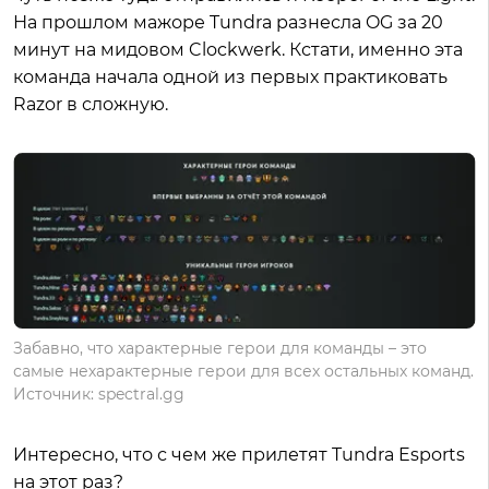
На прошлом мажоре Tundra разнесла OG за 20
минут на мидовом Clockwerk. Кстати, именно эта
команда начала одной из первых практиковать
Razor в сложную.
Забавно, что характерные герои для команды – это
самые нехарактерные герои для всех остальных команд.
Источник: spectral.gg
Интересно, что с чем же прилетят Tundra Esports
на этот раз?