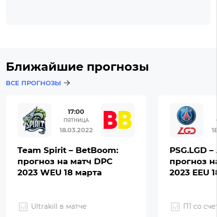
Ближайшие прогнозы
ВСЕ ПРОГНОЗЫ
17:00
ПЯТНИЦА
18.03.2022
1
Team Spirit – BetBoom:
PSG.LGD – 
прогноз на матч DPC
прогноз н
2023 WEU 18 марта
2023 EEU 1
Ultrakill в матче
П1 со сче