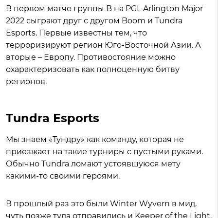
В первом матче группы B на PGL Arlington Major
2022 сыграют друг с другом Boom и Tundra
Esports. Первые известны тем, что
терроризируют регион Юго-Восточной Азии. А
вторые – Европу. Противостояние можно
охарактеризовать как полноценную битву
регионов.
Tundra Esports
Мы знаем «Тундру» как команду, которая не
приезжает на такие турниры с пустыми руками.
Обычно Tundra ломают устоявшуюся мету
какими-то своими героями.
В прошлый раз это были Winter Wyvern в мид,
чуть позже туда отправились и Keeper of the Light.