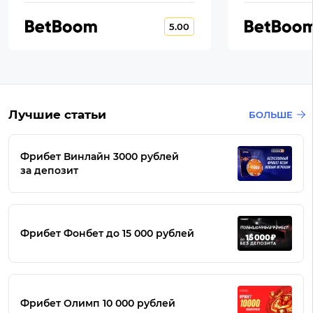
5.00
Лучшие статьи
БОЛЬШЕ
Фрибет Винлайн 3000 рублей
за депозит
Фрибет Фонбет до 15 000 рублей
Фрибет Олимп 10 000 рублей