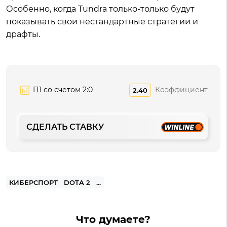
Особенно, когда Tundra только-только будут
показывать свои нестандартные стратегии и
драфты.
П1 со счетом 2:0
Коэффициент
2.40
СДЕЛАТЬ СТАВКУ
КИБЕРСПОРТ
DOTA 2
...
Что думаете?