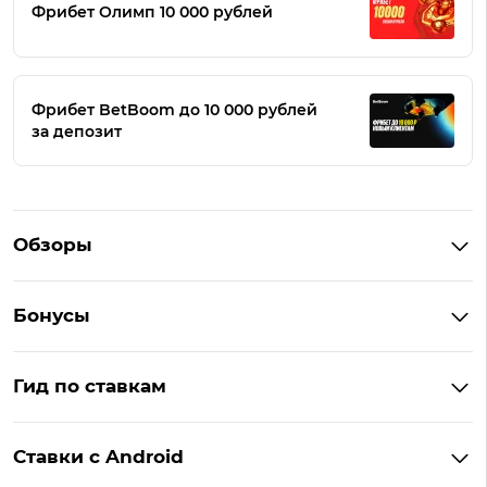
Фрибет Олимп 10 000 рублей
Фрибет BetBoom до 10 000 рублей
за депозит
Обзоры
Winline
Бонусы
BetBoom
Бонусы Винлайн
Фонбет
Гид по ставкам
Бонусы BetBoom
Мелбет
БК с бонусом без депозита
Бонусы Фонбет
Пари
Ставки с Android
Букмекеры с фрибетом
Бонусы Пари
Лига Ставок