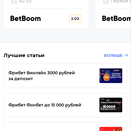
Ф2 (0)
Первый г
2.02
Лучшие статьи
БОЛЬШЕ
Фрибет Винлайн 3000 рублей
за депозит
Фрибет Фонбет до 15 000 рублей