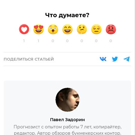
Что думаете?
1
1
0
0
0
0
0
ПОДЕЛИТЬСЯ СТАТЬЕЙ
Павел Задорин
Прогнозист с опытом работы 7 лет, копирайтер,
редактор. Автор обзоров букмекерских контор.