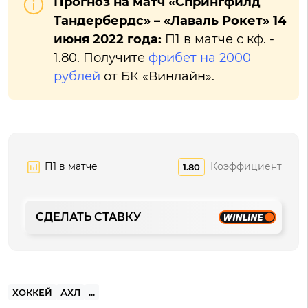
Прогноз на матч «Спрингфилд
Тандербердс» – «Лаваль Рокет» 14
июня 2022 года:
П1 в матче с кф. -
1.80. Получите
фрибет на 2000
рублей
от БК «Винлайн».
П1 в матче
Коэффициент
1.80
СДЕЛАТЬ СТАВКУ
ХОККЕЙ
АХЛ
...