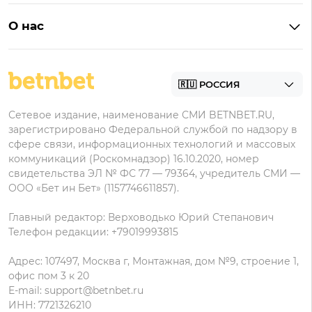
Винлайн на Андроид
Легальные букмекеры
Бонусы Леон
Леон
О нас
BetBoom на Андроид
Надежные букмекеры
Бонусы Мелет
Zenit
Контакты
Пари на Андроид
БК с минимальным депозитом
Пользовательское соглашение
Фонбет на Андроид
БК для ставок с мобильного
Политика в отношении обработки персональных
Олимп на Андроид
Сетевое издание, наименование СМИ BETNBET.RU,
данных
зарегистрировано Федеральной службой по надзору в
сфере связи, информационных технологий и массовых
коммуникаций (Роскомнадзор) 16.10.2020, номер
свидетельства ЭЛ № ФС 77 — 79364, учредитель СМИ —
ООО «Бет ин Бет» (1157746611857).
Главный редактор: Верховодько Юрий Степанович
Телефон редакции: +79019993815
Адрес: 107497, Москва г, Монтажная, дом №9, строение 1,
офис пом 3 к 20
E-mail:
support@betnbet.ru
ИНН: 7721326210