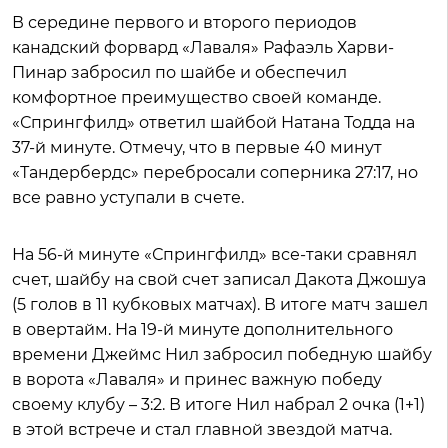
В середине первого и второго периодов
канадский форвард «Лаваля» Рафаэль Харви-
Пинар забросил по шайбе и обеспечил
комфортное преимущество своей команде.
«Спрингфилд» ответил шайбой Натана Тодда на
37-й минуте. Отмечу, что в первые 40 минут
«Тандербердс» перебросали соперника 27:17, но
все равно уступали в счете.
На 56-й минуте «Спрингфилд» все-таки сравнял
счет, шайбу на свой счет записал Дакота Джошуа
(5 голов в 11 кубковых матчах). В итоге матч зашел
в овертайм. На 19-й минуте дополнительного
времени Джеймс Нил забросил победную шайбу
в ворота «Лаваля» и принес важную победу
своему клубу – 3:2. В итоге Нил набрал 2 очка (1+1)
в этой встрече и стал главной звездой матча.