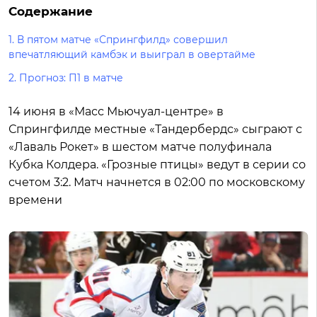
Содержание
1.
В пятом матче «Спрингфилд» совершил
впечатляющий камбэк и выиграл в овертайме
2.
Прогноз: П1 в матче
14 июня в «Масс Мьючуал-центре» в
Спрингфилде местные «Тандербердс» сыграют с
«Лаваль Рокет» в шестом матче полуфинала
Кубка Колдера. «Грозные птицы» ведут в серии со
счетом 3:2. Матч начнется в 02:00 по московскому
времени