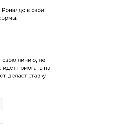
 Роналдо в свои
формы.
т свою линию, не
е идет помогать на
т, делает ставку