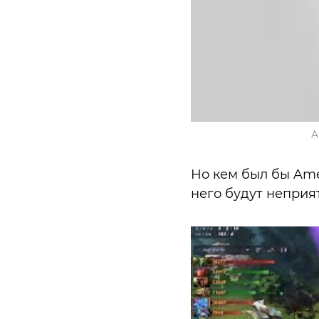
A
Но кем был бы Ame,
него будут неприя