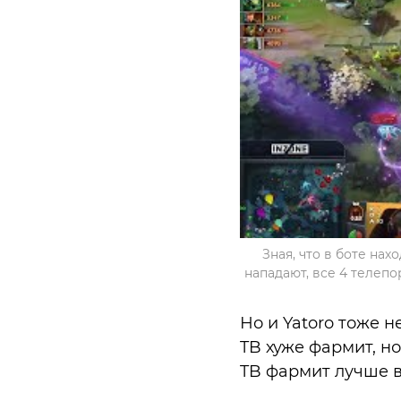
Зная, что в боте нах
нападают, все 4 телепо
Но и Yatoro тоже н
TB хуже фармит, но
TB фармит лучше в