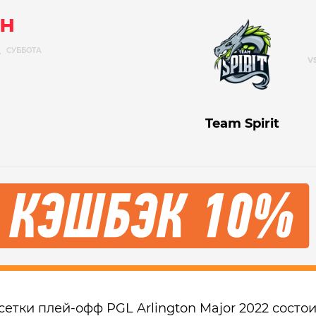
н
А
СУББОТА
Team Spirit
сетки плей-офф PGL Arlington Major 2022 состо