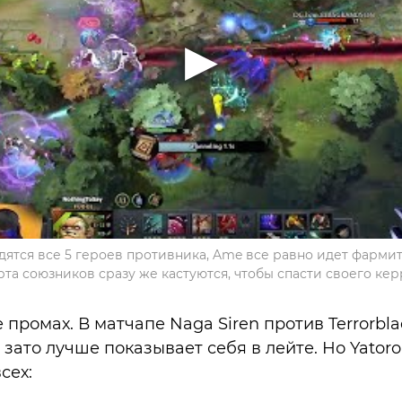
одятся все 5 героев противника, Ame все равно идет фармить
рта союзников сразу же кастуются, чтобы спасти своего ке
е промах. В матчапе Naga Siren против Terrorbl
 зато лучше показывает себя в лейте. Но Yatoro
сех: