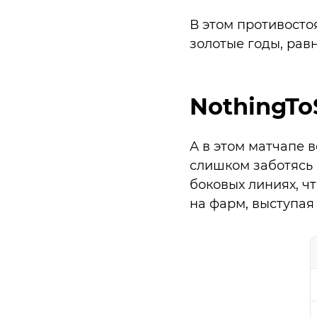
В этом противосто
золотые годы, равн
NothingT
А в этом матчапе 
слишком заботясь о
боковых линиях, ч
на фарм, выступая