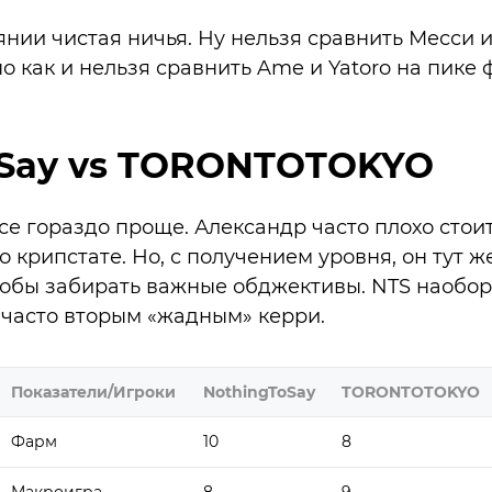
янии чистая ничья. Ну нельзя сравнить Месси и
о как и нельзя сравнить Ame и Yatoro на пике 
oSay vs TORONTOTOKYO
все гораздо проще. Александр часто плохо стои
 крипстате. Но, с получением уровня, он тут ж
тобы забирать важные обджективы. NTS наоборо
 часто вторым «жадным» керри.
Показатели/Игроки
NothingToSay
TORONTOTOKYO
Фарм
10
8