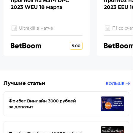
прогноз на матч DPC
прогноз н
2023 WEU 18 марта
2023 EEU 1
Ultrakill в матче
П1 со сче
5.00
Лучшие статьи
БОЛЬШЕ
Фрибет Винлайн 3000 рублей
за депозит