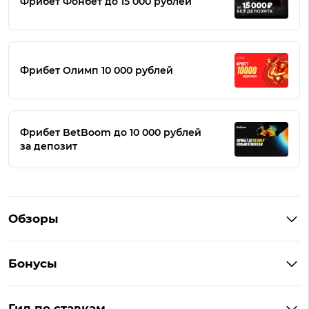
Фрибет Фонбет до 15 000 рублей
Фрибет Олимп 10 000 рублей
Фрибет BetBoom до 10 000 рублей
за депозит
Обзоры
Winline
Бонусы
BetBoom
Бонусы Винлайн
Фонбет
Гид по ставкам