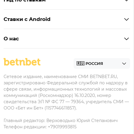
Бонусы BetBoom
Мелбет
БК с бонусом без депозита
Бонусы Фонбет
Пари
Ставки с Android
Букмекеры с фрибетом
Бонусы Пари
Лига Ставок
Винлайн на Андроид
Легальные букмекеры
Бонусы Леон
Леон
О нас
BetBoom на Андроид
Надежные букмекеры
Бонусы Мелет
Zenit
Контакты
Пари на Андроид
БК с минимальным депозитом
Пользовательское соглашение
Фонбет на Андроид
БК для ставок с мобильного
Политика в отношении обработки персональных
Олимп на Андроид
Сетевое издание, наименование СМИ BETNBET.RU,
данных
зарегистрировано Федеральной службой по надзору в
сфере связи, информационных технологий и массовых
коммуникаций (Роскомнадзор) 16.10.2020, номер
свидетельства ЭЛ № ФС 77 — 79364, учредитель СМИ —
ООО «Бет ин Бет» (1157746611857).
Главный редактор: Верховодько Юрий Степанович
Телефон редакции: +79019993815