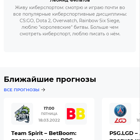
Леонид Филатов
Живу киберспортом: смотрю и играю почти во
все популярные киберспортивные дисциплины:
CS:GO, Dota 2, Overwatch, Rainbow Six Siege,
люблю "королевские" битвы. Больше чем
смотреть киберспорт, люблю писать о нём.
Ближайшие прогнозы
ВСЕ ПРОГНОЗЫ
17:00
ПЯТНИЦА
18.03.2022
1
Team Spirit – BetBoom:
PSG.LGD – 