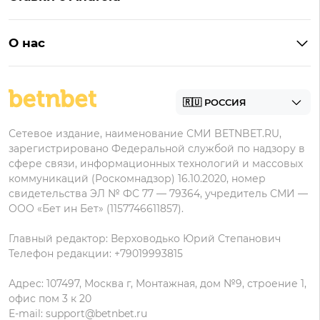
Букмекеры с фрибетом
Бонусы Пари
Лига Ставок
Винлайн на Андроид
Легальные букмекеры
Бонусы Леон
Леон
О нас
BetBoom на Андроид
Надежные букмекеры
Бонусы Мелет
Zenit
Контакты
Пари на Андроид
БК с минимальным депозитом
Пользовательское соглашение
Фонбет на Андроид
БК для ставок с мобильного
Политика в отношении обработки персональных
Олимп на Андроид
Сетевое издание, наименование СМИ BETNBET.RU,
данных
зарегистрировано Федеральной службой по надзору в
сфере связи, информационных технологий и массовых
коммуникаций (Роскомнадзор) 16.10.2020, номер
свидетельства ЭЛ № ФС 77 — 79364, учредитель СМИ —
ООО «Бет ин Бет» (1157746611857).
Главный редактор: Верховодько Юрий Степанович
Телефон редакции: +79019993815
Адрес: 107497, Москва г, Монтажная, дом №9, строение 1,
офис пом 3 к 20
E-mail:
support@betnbet.ru