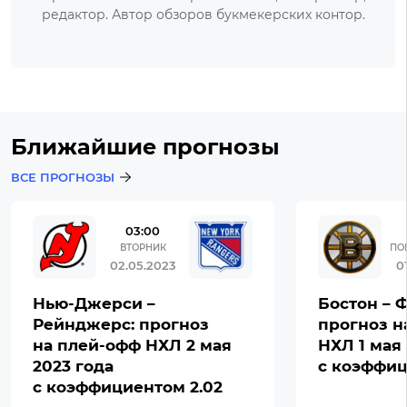
редактор. Автор обзоров букмекерских контор.
Ближайшие прогнозы
ВСЕ ПРОГНОЗЫ
03:00
ВТОРНИК
ПО
02.05.2023
0
Нью-Джерси –
Бостон – 
Рейнджерс: прогноз
прогноз н
на плей-офф НХЛ 2 мая
НХЛ 1 мая 
2023 года
с коэффиц
с коэффициентом 2.02