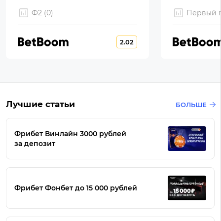
Ф2 (0)
Первый г
2.02
Лучшие статьи
БОЛЬШЕ
Фрибет Винлайн 3000 рублей
за депозит
Фрибет Фонбет до 15 000 рублей