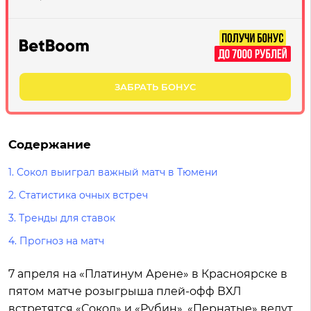
ЗАБРАТЬ БОНУС
Содержание
1.
Сокол выиграл важный матч в Тюмени
2.
Статистика очных встреч
3.
Тренды для ставок
4.
Прогноз на матч
7 апреля на «Платинум Арене» в Красноярске в
пятом матче розыгрыша плей-офф ВХЛ
встретятся «Сокол» и «Рубин». «Пернатые» ведут