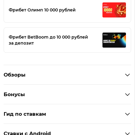
Фрибет Олимп 10 000 рублей
Фрибет BetBoom до 10 000 рублей
за депозит
Обзоры
Winline
Бонусы
BetBoom
Бонусы Винлайн
Фонбет
Гид по ставкам
Бонусы BetBoom
Мелбет
БК с бонусом без депозита
Бонусы Фонбет
Пари
Ставки с Android