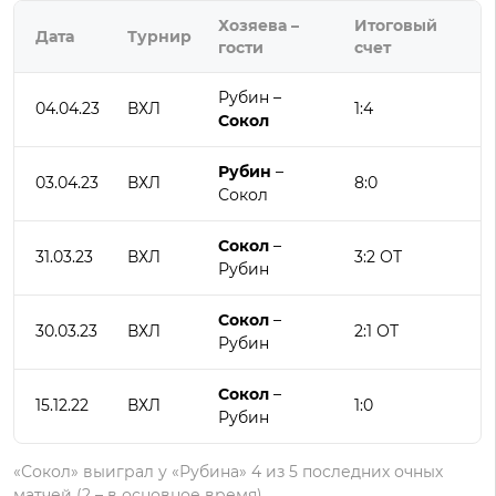
Хозяева –
Итоговый
Дата
Турнир
гости
счет
Рубин –
04.04.23
ВХЛ
1:4
Сокол
Рубин
–
03.04.23
ВХЛ
8:0
Сокол
Сокол
–
31.03.23
ВХЛ
3:2 ОТ
Рубин
Сокол
–
30.03.23
ВХЛ
2:1 ОТ
Рубин
Сокол
–
15.12.22
ВХЛ
1:0
Рубин
«Сокол» выиграл у «Рубина» 4 из 5 последних очных
матчей (2 – в основное время)