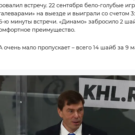
ровалил встречу. 22 сентября бело-голубые игр
алеварами» на выезде и выиграли со счетом 3:
26-ю минуты встречи. «Динамо» забросило 2 шай
комфортное преимущество.
 очень мало пропускает – всего 14 шайб за 9 ма
.