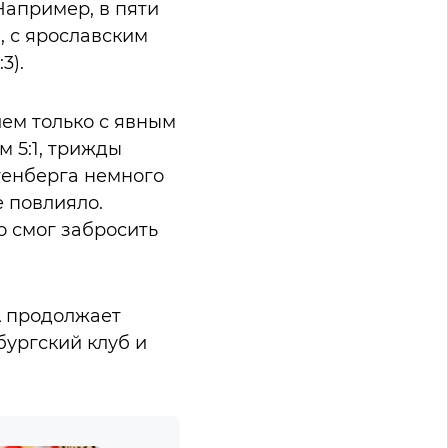
Например, в пяти
), с ярославским
3).
лем только с явным
м 5:1, трижды
тенберга немного
е повлияло.
о смог забросить
А продолжает
бургский клуб и