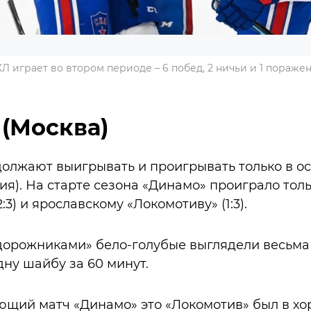
Л играет во втором периоде – 6 побед, 2 ничьи и 1 поражен
 (Москва)
олжают выигрывать и проигрывать только в ос
ия). На старте сезона «Динамо» проиграло толь
:3) и ярославскому «Локомотиву» (1:3).
дорожниками» бело-голубые выглядели весьма 
дну шайбу за 60 минут.
ющий матч «Динамо» это «Локомотив» был в хо