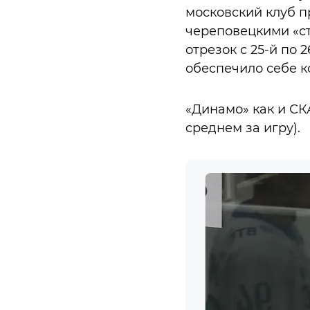
московский клуб п
череповецкими «ст
отрезок с 25-й по 
обеспечило себе 
«Динамо» как и СКА
среднем за игру)