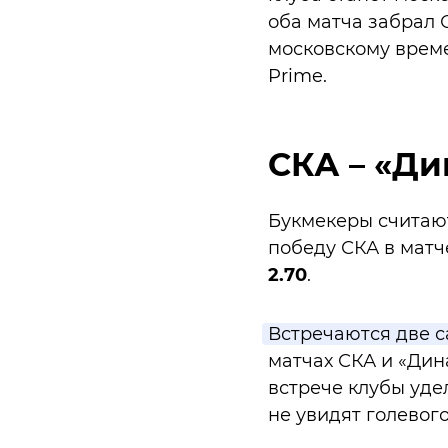
оба матча забрал С
московскому врем
Prime.
СКА – «Ди
Букмекеры считают
победу СКА в мат
2.70
.
Встречаются две 
матчах СКА и «Дин
встрече клубы уде
не увидят голевог