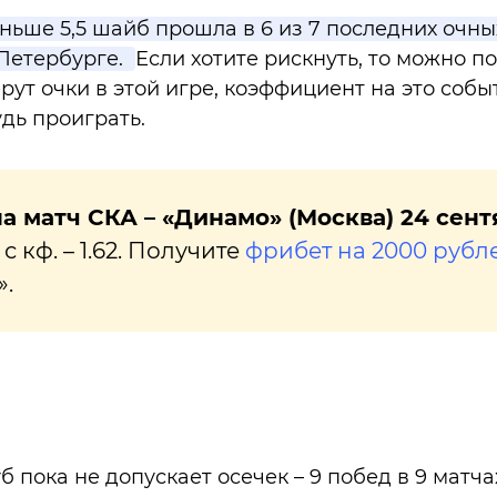
еньше 5,5 шайб прошла в 6 из 7 последних очны
Петербурге.
Если хотите рискнуть, то можно по
рут очки в этой игре, коэффициент на это собы
дь проиграть.
а матч СКА – «Динамо» (Москва) 24 сент
 с кф. – 1.62. Получите
фрибет на 2000 рубл
».
 пока не допускает осечек – 9 побед в 9 матчах