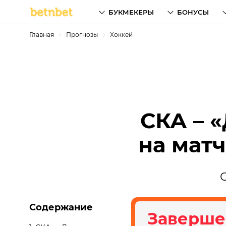
БУКМЕКЕРЫ
БОНУСЫ
Главная
Прогнозы
Хоккей
СКА – 
на матч
Содержание
Заверше