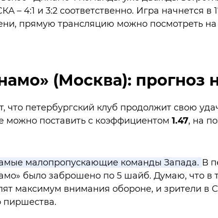
КА – 4:1 и 3:2 соответственно. Игра начнется в 1
ени, прямую трансляцию можно посмотреть на
намо» (Москва): прогноз 
, что петербургский клуб продолжит свою уда
че можно поставить с коэффициентом
1.47
, на п
самые малопропускающие команды Запада.
В п
амо» было заброшено по 5 шайб. Думаю, что в 
лят максимум внимания обороне, и зрители в 
о пиршества.