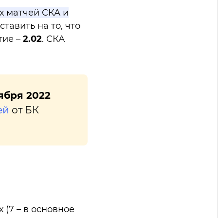
х матчей СКА и
ставить на то, что
тие –
2.02
. СКА
ября 2022
ей
от БК
 (7 – в основное