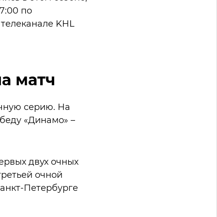
7:00 по
 телеканале KHL
на матч
чную серию. На
обеду «Динамо» –
ервых двух очных
третьей очной
Санкт-Петербурге