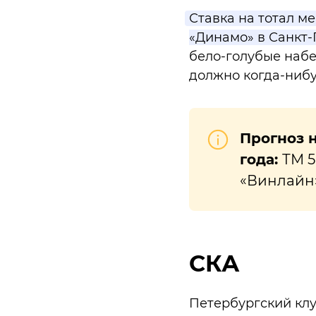
Ставка на тотал м
«Динамо» в Санкт-
бело-голубые набе
должно когда-нибу
Прогноз н
года:
ТМ 5
«Винлайн
СКА
Петербургский клуб