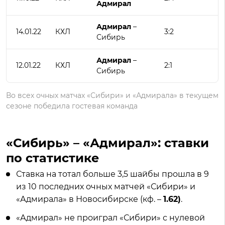
Адмирал
Адмирал
–
14.01.22
КХЛ
3:2
Сибирь
Адмирал
–
12.01.22
КХЛ
2:1
Сибирь
Во всех очных матчах «Сибири» и «Адмирала» в текущем
сезоне победила гостевая команда
«Сибирь» – «Адмирал»: ставки
по статистике
Ставка на тотал больше 3,5 шайбы прошла в 9
из 10 последних очных матчей «Сибири» и
«Адмирала» в Новосибирске (кф. –
1.62)
.
«Адмирал» не проиграл «Сибири» с нулевой