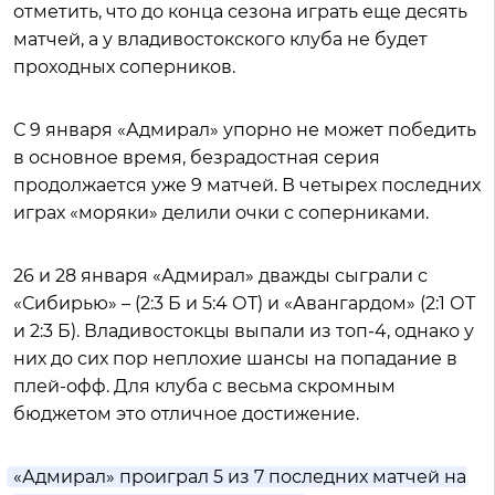
отметить, что до конца сезона играть еще десять
матчей, а у владивостокского клуба не будет
проходных соперников.
С 9 января «Адмирал» упорно не может победить
в основное время, безрадостная серия
продолжается уже 9 матчей. В четырех последних
играх «моряки» делили очки с соперниками.
26 и 28 января «Адмирал» дважды сыграли с
«Сибирью» – (2:3 Б и 5:4 ОТ) и «Авангардом» (2:1 ОТ
и 2:3 Б). Владивостокцы выпали из топ-4, однако у
них до сих пор неплохие шансы на попадание в
плей-офф. Для клуба с весьма скромным
бюджетом это отличное достижение.
«Адмирал» проиграл 5 из 7 последних матчей на