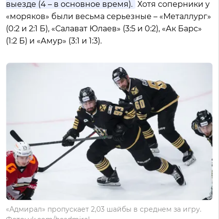
выезде (4 – в основное время).
Хотя соперники у
«моряков» были весьма серьезные – «Металлург»
(0:2 и 2:1 Б), «Салават Юлаев» (3:5 и 0:2), «Ак Барс»
(1:2 Б) и «Амур» (3:1 и 1:3).
«Адмирал» пропускает 2,03 шайбы в среднем за игру.