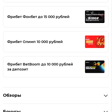
Фрибет Фонбет до 15 000 рублей
Фрибет Олимп 10 000 рублей
Фрибет BetBoom до 10 000 рублей
за депозит
Обзоры
Winline
Бонусы