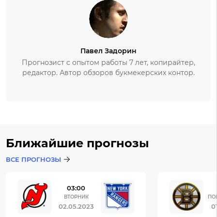
Павел Задорин
Прогнозист с опытом работы 7 лет, копирайтер,
редактор. Автор обзоров букмекерских контор.
Ближайшие прогнозы
ВСЕ ПРОГНОЗЫ
03:00
ВТОРНИК
ПО
02.05.2023
0