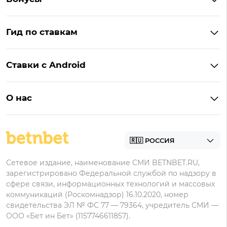
BetBoom
Бонусы Винлайн
Фонбет
Гид по ставкам
Бонусы BetBoom
Мелбет
БК с бонусом без депозита
Бонусы Фонбет
Пари
Ставки с Android
Букмекеры с фрибетом
Бонусы Пари
Лига Ставок
Винлайн на Андроид
Легальные букмекеры
Бонусы Леон
Леон
О нас
BetBoom на Андроид
Надежные букмекеры
Бонусы Мелет
Zenit
Контакты
Пари на Андроид
БК с минимальным депозитом
Пользовательское соглашение
Фонбет на Андроид
БК для ставок с мобильного
Политика в отношении обработки персональных
Олимп на Андроид
Сетевое издание, наименование СМИ BETNBET.RU,
данных
зарегистрировано Федеральной службой по надзору в
сфере связи, информационных технологий и массовых
коммуникаций (Роскомнадзор) 16.10.2020, номер
свидетельства ЭЛ № ФС 77 — 79364, учредитель СМИ —
ООО «Бет ин Бет» (1157746611857).