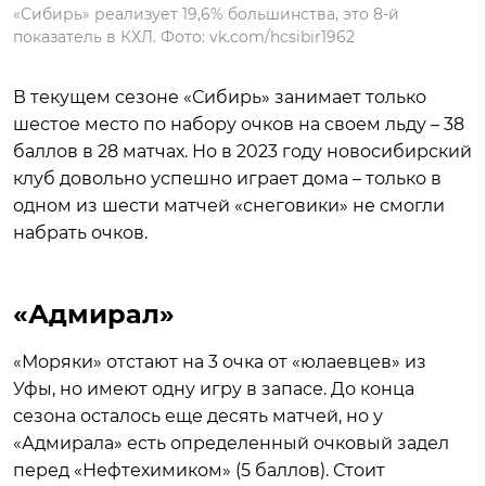
«Сибирь» реализует 19,6% большинства, это 8-й
показатель в КХЛ. Фото: vk.com/hcsibir1962
В текущем сезоне «Сибирь» занимает только
шестое место по набору очков на своем льду – 38
баллов в 28 матчах. Но в 2023 году новосибирский
клуб довольно успешно играет дома – только в
одном из шести матчей «снеговики» не смогли
набрать очков.
«Адмирал»
«Моряки» отстают на 3 очка от «юлаевцев» из
Уфы, но имеют одну игру в запасе. До конца
сезона осталось еще десять матчей, но у
«Адмирала» есть определенный очковый задел
перед «Нефтехимиком» (5 баллов). Стоит