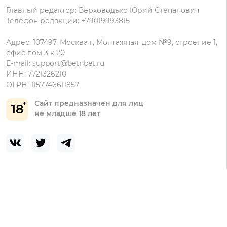
Главный редактор: Верховодько Юрий Степанович
Телефон редакции: +79019993815
Адрес: 107497, Москва г, Монтажная, дом №9, строение 1,
офис пом 3 к 20
E-mail:
support@betnbet.ru
ИНН: 7721326210
ОГРН: 1157746611857
Сайт предназначен для лиц
18
не младше 18 лет