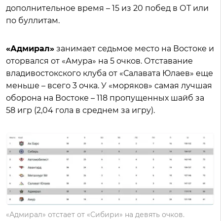
дополнительное время – 15 из 20 побед в ОТ или
по буллитам.
«Адмирал»
занимает седьмое место на Востоке и
оторвался от «Амура» на 5 очков. Отставание
владивостокского клуба от «Салавата Юлаев» еще
меньше – всего 3 очка. У «моряков» самая лучшая
оборона на Востоке – 118 пропущенных шайб за
58 игр (2,04 гола в среднем за игру).
«Адмирал» отстает от «Сибири» на девять очков.