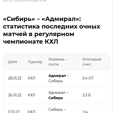
Фото: vk.com/hcadmiral
«Сибирь» – «Адмирал»:
статистика последних очных
матчей в регулярном
чемпионате КХЛ
Хозяева –
Итоговый
Дата
Турнир
гости
счет
Адмирал
–
28.01.22
КХЛ
5:4 ОТ
Сибирь
Адмирал –
26.01.22
КХЛ
2:3 Б
Сибирь
Сибирь –
11.10.22
КХЛ
2:4