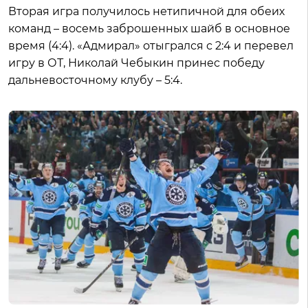
Вторая игра получилось нетипичной для обеих
команд – восемь заброшенных шайб в основное
время (4:4). «Адмирал» отыгрался с 2:4 и перевел
игру в ОТ, Николай Чебыкин принес победу
дальневосточному клубу – 5:4.