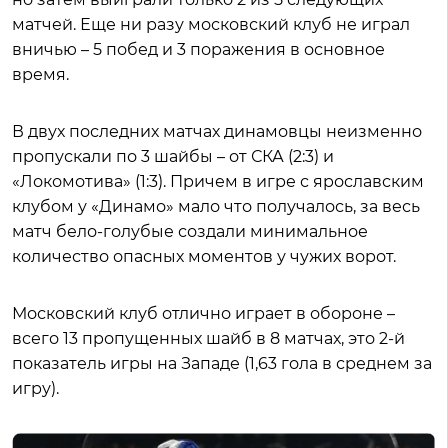
матчей. Еще ни разу московский клуб не играл
вничью – 5 побед и 3 поражения в основное
время.
В двух последних матчах динамовцы неизменно
пропускали по 3 шайбы – от СКА (2:3) и
«Локомотива» (1:3). Причем в игре с ярославским
клубом у «Динамо» мало что получалось, за весь
матч бело-голубые создали минимальное
количество опасных моментов у чужих ворот.
Московский клуб отлично играет в обороне –
всего 13 пропущенных шайб в 8 матчах, это 2-й
показатель игры на Западе (1,63 гола в среднем за
игру).