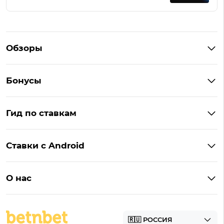
Обзоры
Winline
Бонусы
BetBoom
Бонусы Винлайн
Фонбет
Гид по ставкам
Бонусы BetBoom
Мелбет
БК с бонусом без депозита
Бонусы Фонбет
Пари
Ставки с Android
Букмекеры с фрибетом
Бонусы Пари
Лига Ставок
Винлайн на Андроид
Легальные букмекеры
Бонусы Леон
Леон
О нас
BetBoom на Андроид
Надежные букмекеры
Бонусы Мелет
Zenit
Контакты
Пари на Андроид
БК с минимальным депозитом
Пользовательское соглашение
Фонбет на Андроид