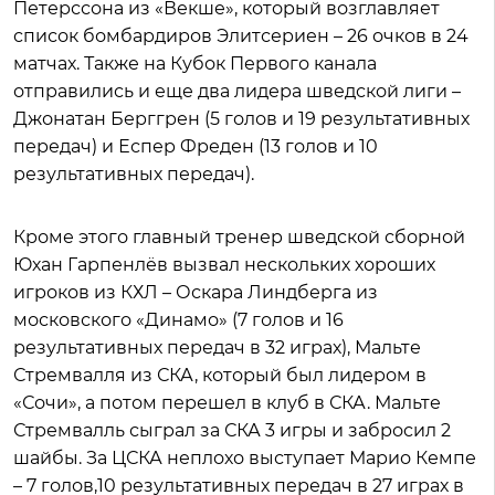
Петерссона из «Векше», который возглавляет
список бомбардиров Элитсериен – 26 очков в 24
матчах. Также на Кубок Первого канала
отправились и еще два лидера шведской лиги –
Джонатан Берггрен (5 голов и 19 результативных
передач) и Еспер Фреден (13 голов и 10
результативных передач).
Кроме этого главный тренер шведской сборной
Юхан Гарпенлёв вызвал нескольких хороших
игроков из КХЛ – Оскара Линдберга из
московского «Динамо» (7 голов и 16
результативных передач в 32 играх), Мальте
Стремвалля из СКА, который был лидером в
«Сочи», а потом перешел в клуб в СКА. Мальте
Стремвалль сыграл за СКА 3 игры и забросил 2
шайбы. За ЦСКА неплохо выступает Марио Кемпе
– 7 голов,10 результативных передач в 27 играх в