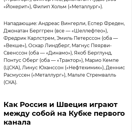
«Йокерит»), Филип Хольм («Металлург»).
Нападающие: Андреас Вингерли, Еспер Фреден,
Джонатан Берггрен (все — «Шеллефтео»),
Фредрик Карлстрем, Эмиль Петерссон (оба —
«Векше»), Оскар Линдберг, Магнус Пяярви-
Свенссон (оба — «Динамо»), Якоб Берглунд,
Понтус Оберг (оба — «Трактор»), Марио Кемпе
(ЦСКА), Линус Юханссон («Нефтехимик»), Деннис
Расмуссен («Металлург»), Мальте Стремвалль
(СКА).
Как Россия и Швеция играют
между собой на Кубке первого
канала