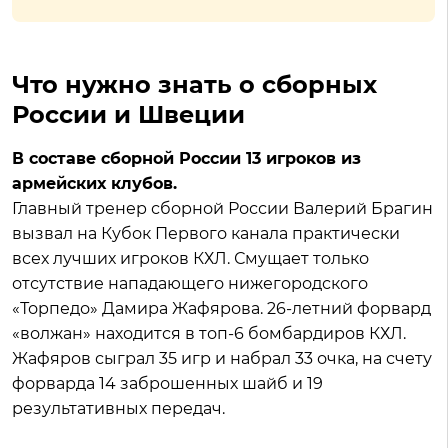
Что нужно знать о сборных
России и Швеции
В составе сборной России 13 игроков из
армейских клубов.
Главный тренер сборной России Валерий Брагин
вызвал на Кубок Первого канала практически
всех лучших игроков КХЛ. Смущает только
отсутствие нападающего нижегородского
«Торпедо» Дамира Жафярова. 26-летний форвард
«волжан» находится в топ-6 бомбардиров КХЛ.
Жафяров сыграл 35 игр и набрал 33 очка, на счету
форварда 14 заброшенных шайб и 19
результативных передач.