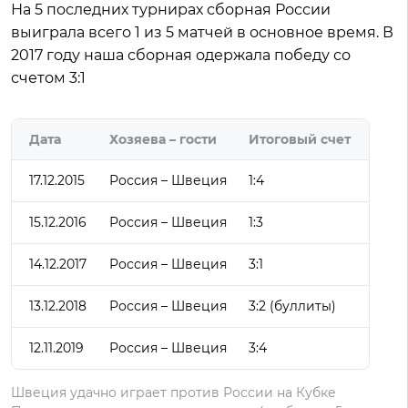
На 5 последних турнирах сборная России
выиграла всего 1 из 5 матчей в основное время. В
2017 году наша сборная одержала победу со
счетом 3:1
Дата
Хозяева – гости
Итоговый счет
17.12.2015
Россия – Швеция
1:4
15.12.2016
Россия – Швеция
1:3
14.12.2017
Россия – Швеция
3:1
13.12.2018
Россия – Швеция
3:2 (буллиты)
12.11.2019
Россия – Швеция
3:4
Швеция удачно играет против России на Кубке