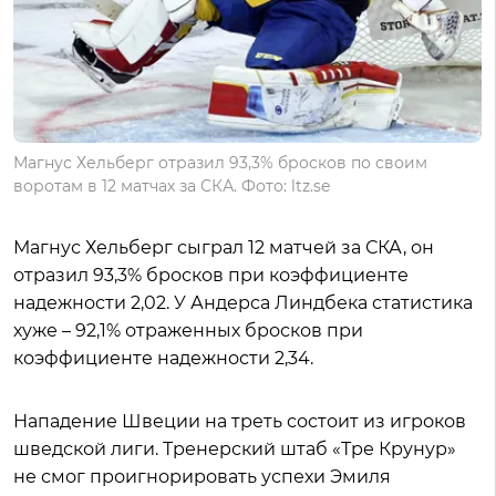
Магнус Хельберг отразил 93,3% бросков по своим
воротам в 12 матчах за СКА. Фото: ltz.se
Магнус Хельберг сыграл 12 матчей за СКА, он
отразил 93,3% бросков при коэффициенте
надежности 2,02. У Андерса Линдбека статистика
хуже – 92,1% отраженных бросков при
коэффициенте надежности 2,34.
Нападение Швеции на треть состоит из игроков
шведской лиги. Тренерский штаб «Тре Крунур»
не смог проигнорировать успехи Эмиля