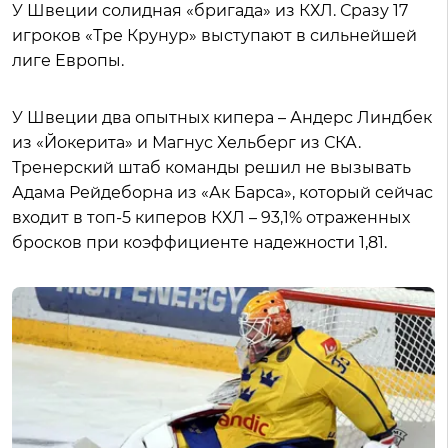
У Швеции солидная «бригада» из КХЛ. Сразу 17
игроков «Тре Крунур» выступают в сильнейшей
лиге Европы.
У Швеции два опытных кипера – Андерс Линдбек
из «Йокерита» и Магнус Хельберг из СКА.
Тренерский штаб команды решил не вызывать
Адама Рейдеборна из «Ак Барса», который сейчас
входит в топ-5 киперов КХЛ – 93,1% отраженных
бросков при коэффициенте надежности 1,81.