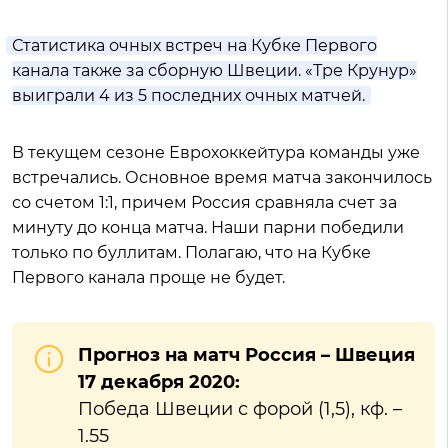
Статистика очных встреч на Кубке Первого
канала также за сборную Швеции. «Тре Крунур»
выиграли 4 из 5 последних очных матчей.
В текущем сезоне Еврохоккейтура команды уже
встречались. Основное время матча закончилось
со счетом 1:1, причем Россия сравняла счет за
минуту до конца матча. Наши парни победили
только по буллитам. Полагаю, что на Кубке
Первого канала проще не будет.
Прогноз на матч Россия – Швеция
17 декабря 2020:
Победа Швеции с форой (1,5), кф. –
1.55