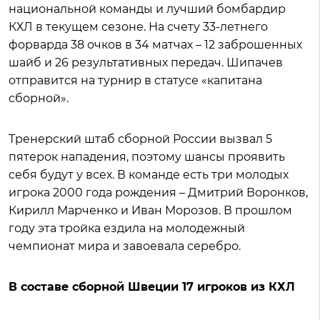
национальной команды и лучший бомбардир
КХЛ в текущем сезоне. На счету 33-летнего
форварда 38 очков в 34 матчах – 12 заброшенных
шайб и 26 результативных передач. Шипачев
отправится на турнир в статусе «капитана
сборной».
Тренерский штаб сборной России вызвал 5
пятерок нападения, поэтому шансы проявить
себя будут у всех. В команде есть три молодых
игрока 2000 года рождения – Дмитрий Воронков,
Кирилл Марченко и Иван Морозов. В прошлом
году эта тройка ездила на молодежный
чемпионат мира и завоевала серебро.
В составе сборной Швеции 17 игроков из КХЛ