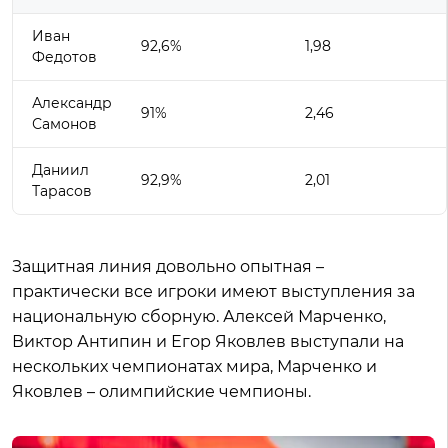
Иван
92,6%
1,98
Федотов
Александр
91%
2,46
Самонов
Даниил
92,9%
2,01
Тарасов
Защитная линия довольно опытная –
практически все игроки имеют выступления за
национальную сборную. Алексей Марченко,
Виктор Антипин и Егор Яковлев выступали на
нескольких чемпионатах мира, Марченко и
Яковлев – олимпийские чемпионы.