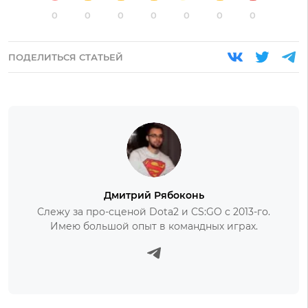
0
0
0
0
0
0
0
ПОДЕЛИТЬСЯ СТАТЬЕЙ
Дмитрий Рябоконь
Слежу за про-сценой Dota2 и CS:GO с 2013-го.
Имею большой опыт в командных играх.