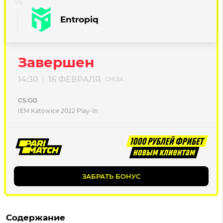
Entropiq
Завершен
14:30
16 ФЕВРАЛЯ
|
СРЕДА
CS:GO
IEM Katowice 2022 Play-In
ЗАБРАТЬ БОНУС
Содержание