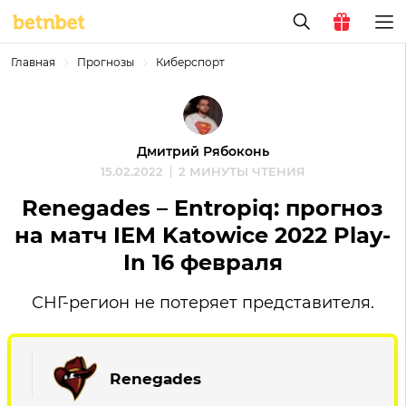
Главная
Прогнозы
Киберспорт
Дмитрий Рябоконь
15.02.2022
2 МИНУТЫ ЧТЕНИЯ
Renegades – Entropiq: прогноз
на матч IEM Katowice 2022 Play-
In 16 февраля
СНГ-регион не потеряет представителя.
Renegades