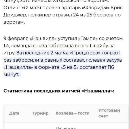
минут, хотя нанесла 25 бросков по воротам.
Отличный матч провел вратарь «Флориды» Крис
Дриджер, голкипер отразил 24 из 25 бросков по
воротам.
9 февраля «Нэшвилл» уступил «Тампе» со счетом
1:4, команда снова забросила всего 1 шайбу за
игру.
За последние 2 матча «Предаторз» только 1
раз забросили в равных составах, голевая засуха
«Нэшвилла» в формате «5 на 5» составляет 116
минут.
Статистика последних матчей «Нэшвилла»:
Итоговый
Дата
Турнир
Хозяева – гости
счет