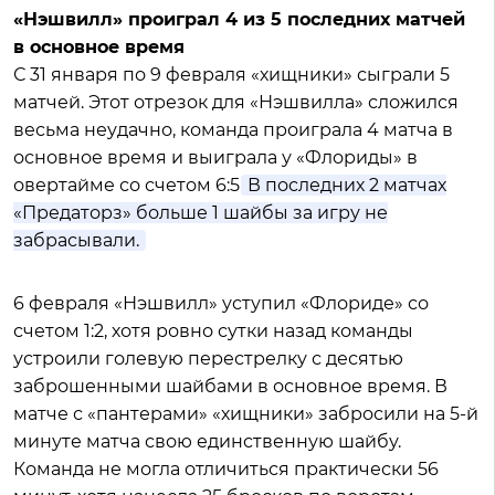
«Нэшвилл» проиграл 4 из 5 последних матчей
в основное время
С 31 января по 9 февраля «хищники» сыграли 5
матчей. Этот отрезок для «Нэшвилла» сложился
весьма неудачно, команда проиграла 4 матча в
основное время и выиграла у «Флориды» в
овертайме со счетом 6:5.
В последних 2 матчах
«Предаторз» больше 1 шайбы за игру не
забрасывали.
6 февраля «Нэшвилл» уступил «Флориде» со
счетом 1:2, хотя ровно сутки назад команды
устроили голевую перестрелку с десятью
заброшенными шайбами в основное время. В
матче с «пантерами» «хищники» забросили на 5-й
минуте матча свою единственную шайбу.
Команда не могла отличиться практически 56