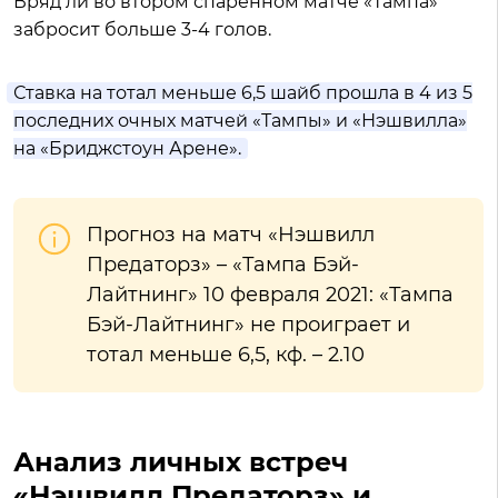
Вряд ли во втором спаренном матче «Тампа»
забросит больше 3-4 голов.
Ставка на тотал меньше 6,5 шайб прошла в 4 из 5
последних очных матчей «Тампы» и «Нэшвилла»
на «Бриджстоун Арене».
Прогноз на матч «Нэшвилл
Предаторз» – «Тампа Бэй-
Лайтнинг» 10 февраля 2021: «Тампа
Бэй-Лайтнинг» не проиграет и
тотал меньше 6,5, кф. – 2.10
Анализ личных встреч
«Нэшвилл Предаторз» и