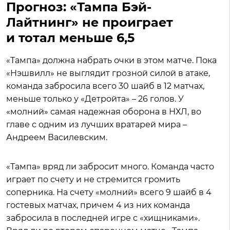
Прогноз: «Тампа Бэй-
Лайтнинг» не проиграет
и тотал меньше 6,5
«Тампа» должна набрать очки в этом матче. Пока
«Нэшвилл» не выглядит грозной силой в атаке,
команда забросила всего 30 шайб в 12 матчах,
меньше только у «Детройта» – 26 голов. У
«молний» самая надежная оборона в НХЛ, во
главе с одним из лучших вратарей мира –
Андреем Василевским.
«Тампа» вряд ли забросит много. Команда часто
играет по счету и не стремится громить
соперника. На счету «молний» всего 9 шайб в 4
гостевых матчах, причем 4 из них команда
забросила в последней игре с «хищниками».