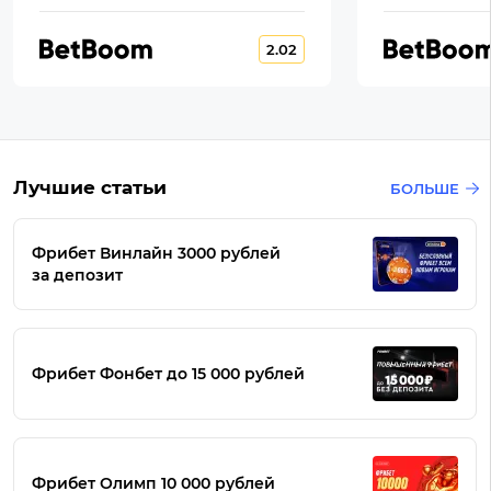
2.02
Лучшие статьи
БОЛЬШЕ
Фрибет Винлайн 3000 рублей
за депозит
Фрибет Фонбет до 15 000 рублей
Фрибет Олимп 10 000 рублей