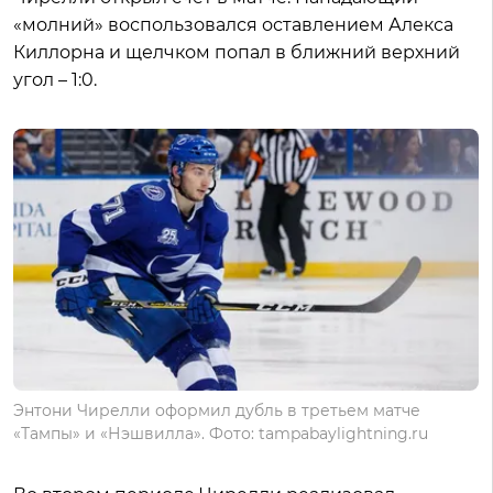
«молний» воспользовался оставлением Алекса
Киллорна и щелчком попал в ближний верхний
угол – 1:0.
Энтони Чирелли оформил дубль в третьем матче
«Тампы» и «Нэшвилла». Фото: tampabaylightning.ru