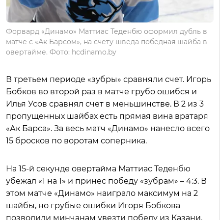
Форвард «Динамо» Маттиас Теденбю оформил дубль в
матче с «Ак Барсом», на счету шведа победная шайба в
овертайме. Фото: hcdinamo.by
В третьем периоде «зубры» сравняли счет. Игорь
Бобков во второй раз в матче грубо ошибся и
Илья Усов сравнял счет в меньшинстве. В 2 из 3
пропущенных шайбах есть прямая вина вратаря
«Ак Барса». За весь матч «Динамо» нанесло всего
15 бросков по воротам соперника.
На 15-й секунде овертайма Маттиас Теденбю
убежал «1 на 1» и принес победу «зубрам» – 4:3. В
этом матче «Динамо» наиграло максимум на 2
шайбы, но грубые ошибки Игоря Бобкова
позволили минчанам увезти победу из Казани.