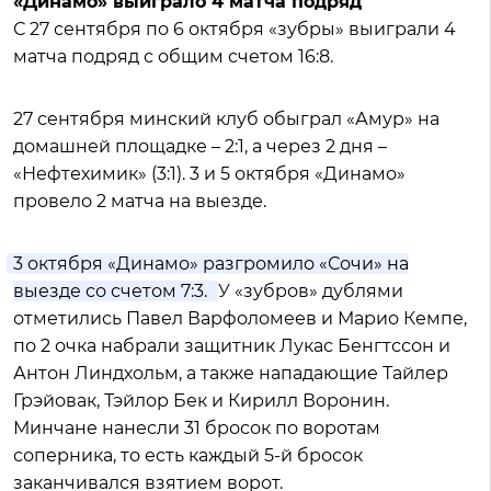
«Динамо» выиграло 4 матча подряд
С 27 сентября по 6 октября «зубры» выиграли 4
матча подряд с общим счетом 16:8.
27 сентября минский клуб обыграл «Амур» на
домашней площадке – 2:1, а через 2 дня –
«Нефтехимик» (3:1). 3 и 5 октября «Динамо»
провело 2 матча на выезде.
3 октября «Динамо» разгромило «Сочи» на
выезде со счетом 7:3.
У «зубров» дублями
отметились Павел Варфоломеев и Марио Кемпе,
по 2 очка набрали защитник Лукас Бенгтссон и
Антон Линдхольм, а также нападающие Тайлер
Грэйовак, Тэйлор Бек и Кирилл Воронин.
Минчане нанесли 31 бросок по воротам
соперника, то есть каждый 5-й бросок
заканчивался взятием ворот.