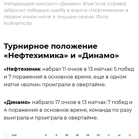
Нападающий минского «Динамо» Илья Усов (справа)
забросил победную шайбу в ворота «Нефтехимика» в
первом очном матче в текущем сезоне. Фото:
hcdinamo.by
Турнирное положение
«Нефтехимика» и «Динамо»
«Нефтехимик
набрал 11 очков в 13 матчах: 5 побед
и 7 поражений в основное время, еще в одном
матче «волки» проиграли в овертайме.
«Динамо»
набрало 17 очков в 13 матчах: 7 побед и
4 поражения в основное время, команда по разу
выиграла и проиграла в овертайме.