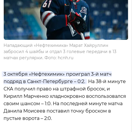
Нападающий «Нефтехимика» Марат Хайруллин
забросил 4 шайбы и отдал 3 голевые передачи в 13
матчах регулярки. Фото: hcnh.ru
3 октября «Нефтехимик» проиграл 3-й матч
подряд в Санкт-Петербурге – 0:2.
На 38-й минуте
СКА получил право на штрафной бросок, и
Кирилл Марченко хладнокровно воспользовался
своим шансом – 1:0. На последней минуте матча
Данила Моисеев поставил точку броском в
пустые ворота – 2:0.