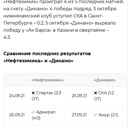
«Нефтехимик» проиграл 4 из 5 последних матчей,
на счету «Динамо» 4 победы подряд. 3 октября
нижнекамский клуб уступил СКА в Санкт-
Петербурге – 0:2, 5 октября «Динамо» вырвало
победу у «Ак Барса» в Казани в овертайме –
4:3.
Сравнение последних результатов
«Нефтехимика» и «Динамо»
«Нефтехимик»
«Динамо»
❌ Спартак (2:3
❌ СКА (1:2
24.09.21
25.09.21
ОТ)
ОТ)
✅ Адмирал
26.09.21
27.09.21
✅ Амур (2:1)
(4:0)