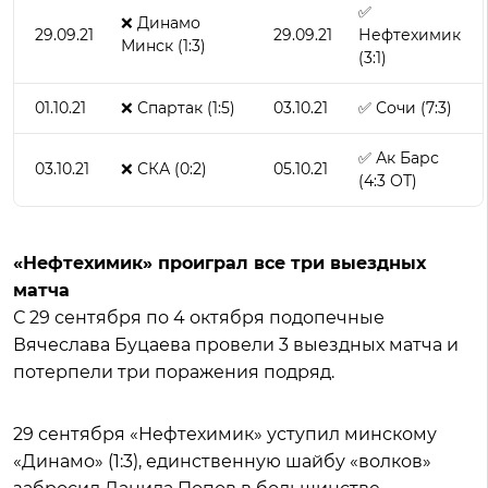
✅
❌ Динамо
29.09.21
29.09.21
Нефтехимик
Минск (1:3)
(3:1)
01.10.21
❌ Спартак (1:5)
03.10.21
✅ Сочи (7:3)
✅ Ак Барс
03.10.21
❌ СКА (0:2)
05.10.21
(4:3 ОТ)
«Нефтехимик» проиграл все три выездных
матча
С 29 сентября по 4 октября подопечные
Вячеслава Буцаева провели 3 выездных матча и
потерпели три поражения подряд.
29 сентября «Нефтехимик» уступил минскому
«Динамо» (1:3), единственную шайбу «волков»