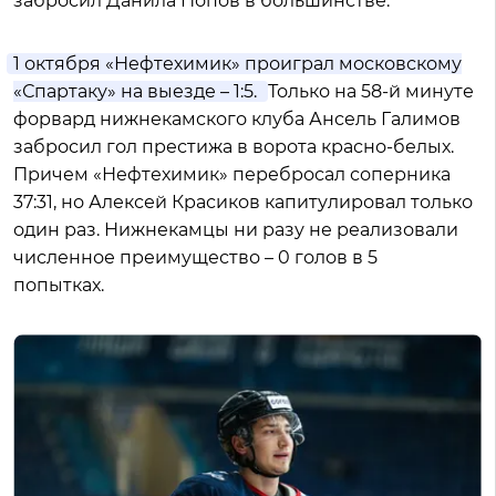
забросил Данила Попов в большинстве.
1 октября «Нефтехимик» проиграл московскому
«Спартаку» на выезде – 1:5.
Только на 58-й минуте
форвард нижнекамского клуба Ансель Галимов
забросил гол престижа в ворота красно-белых.
Причем «Нефтехимик» перебросал соперника
37:31, но Алексей Красиков капитулировал только
один раз. Нижнекамцы ни разу не реализовали
численное преимущество – 0 голов в 5
попытках.