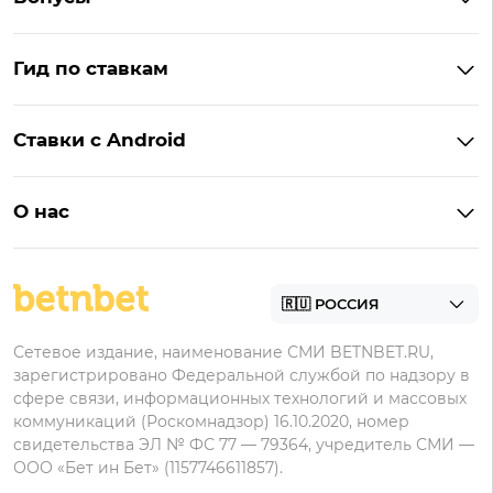
BetBoom
Бонусы Винлайн
Фонбет
Гид по ставкам
Бонусы BetBoom
Мелбет
БК с бонусом без депозита
Бонусы Фонбет
Пари
Ставки с Android
Букмекеры с фрибетом
Бонусы Пари
Лига Ставок
Винлайн на Андроид
Легальные букмекеры
Бонусы Леон
Леон
О нас
BetBoom на Андроид
Надежные букмекеры
Бонусы Мелет
Zenit
Контакты
Пари на Андроид
БК с минимальным депозитом
Пользовательское соглашение
Фонбет на Андроид
БК для ставок с мобильного
Политика в отношении обработки персональных
Олимп на Андроид
Сетевое издание, наименование СМИ BETNBET.RU,
данных
зарегистрировано Федеральной службой по надзору в
сфере связи, информационных технологий и массовых
коммуникаций (Роскомнадзор) 16.10.2020, номер
свидетельства ЭЛ № ФС 77 — 79364, учредитель СМИ —
ООО «Бет ин Бет» (1157746611857).