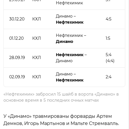
Нефтехимик
Динамо –
30.12.20
КХЛ
4:5
Нефтехимик
Нефтехимик –
01.12.20
КХЛ
1:5
Динамо
Нефтехимик
–
5:4
28.09.19
КХЛ
Динамо
(4:4)
Динамо –
02.09.19
КХЛ
2:4
Нефтехимик
«Нефтехимик» забросил 15 шайб в ворота «Динамо» в
основное время в 5 последних очных матчах
У «Динамо» травмированы форварды Артем
Демков, Игорь Мартынов и Мальте Стремвалль.