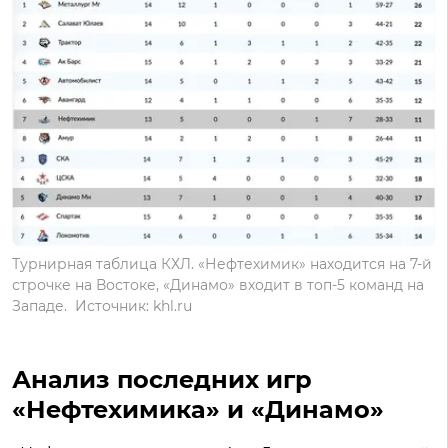
Турнирная таблица КХЛ. «Нефтехимик» находится на 7-й
строчке на Востоке, «Динамо» входит в топ-5 команд на
Западе. Источник: khl.ru
Анализ последних игр
«Нефтехимика» и «Динамо»