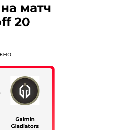
 на матч
ff 20
жно
Gaimin
Gladiators