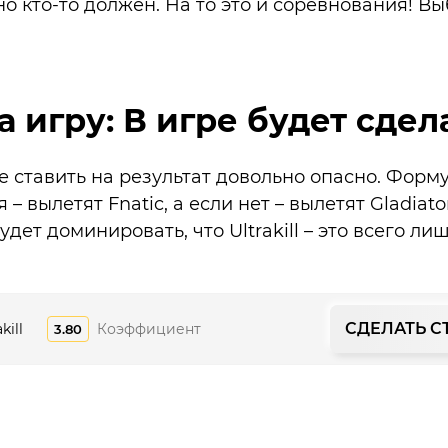
но кто-то должен. На то это и соревнования! 
 игру: В игре будет сдела
де ставить на результат довольно опасно. Форм
– вылетят Fnatic, а если нет – вылетят Gladiato
дет доминировать, что Ultrakill – это всего ли
СДЕЛАТЬ С
kill
Коэффициент
3.80