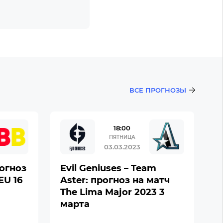
ВСЕ ПРОГНОЗЫ
18:00
ПЯТНИЦА
03.03.2023
огноз
Evil Geniuses – Team
EU 16
Aster: прогноз на матч
The Lima Major 2023 3
марта