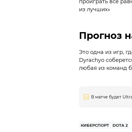
проиграть всё рав
из лучших»
Прогноз на
Это одна из игр, г
Dyrachyo соберется 
любая из команд бу
В матче будет Ultra
КИБЕРСПОРТ
DOTA 2