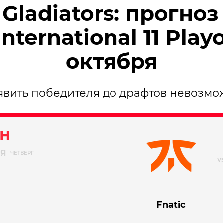
– Gladiators: прогноз
International 11 Playo
октября
вить победителя до драфтов невозмо
н
РЯ
ЧЕТВЕРГ
Fnatic