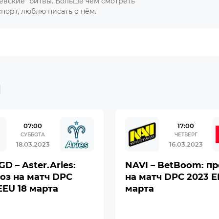
евские" битвы. Больше чем смотреть
порт, люблю писать о нём.
ы
07:00
17:00
СУББОТА
ЧЕТВЕРГ
18.03.2023
16.03.2023
GD – Aster.Aries:
NAVI – BetBoom: пр
оз на матч DPC
на матч DPC 2023 E
EEU 18 марта
марта