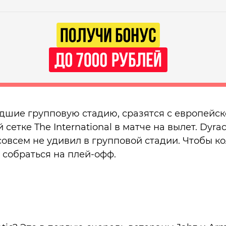
едшие групповую стадию, сразятся с европейс
 сетке The International в матче на вылет. Dyra
совсем не удивил в групповой стадии. Чтобы к
 собраться на плей-офф.