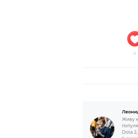
0
Леони
Живу к
популя
Dota 2