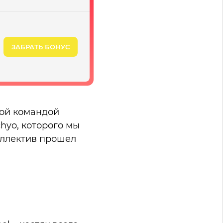
ЗАБРАТЬ БОНУС
кой командой
chyo, которого мы
оллектив прошел