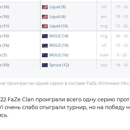
 не проиграл ни одной серии в составе FaZe. Источник: hltv
022 FaZe Clan проиграли всего одну серию про
i очень слабо отыграли турнир, но на победу 
ись.