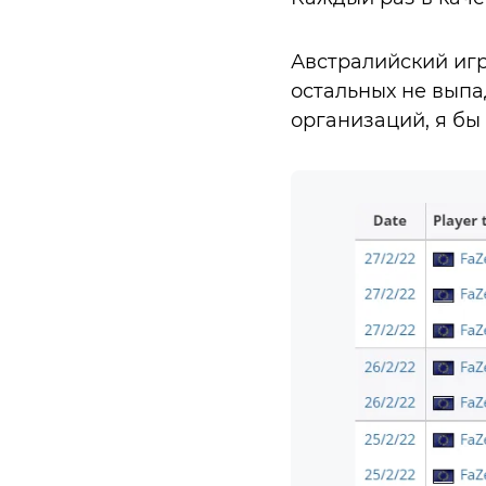
Австралийский игр
остальных не выпа
организаций, я бы