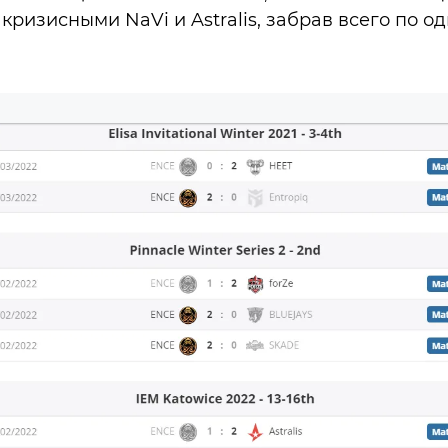
кризисными NaVi и Astralis, забрав всего по од