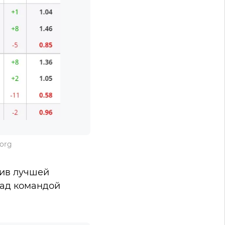
.org
тив лучшей
над командой