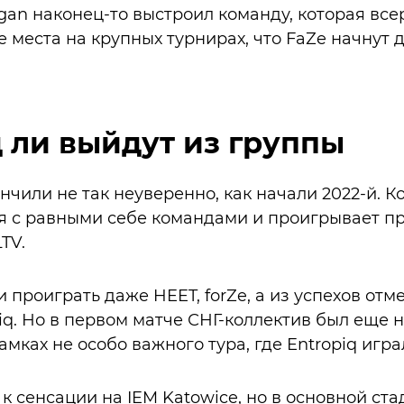
igan наконец-то выстроил команду, которая вс
 места на крупных турнирах, что FaZe начнут 
 ли выйдут из группы
нчили не так неуверенно, как начали 2022-й. К
я с равными себе командами и проигрывает п
TV.
 проиграть даже HEET, forZe, а из успехов отм
q. Но в первом матче СНГ-коллектив был еще н
мках не особо важного тура, где Entropiq игр
к сенсации на IEM Katowice, но в основной ста