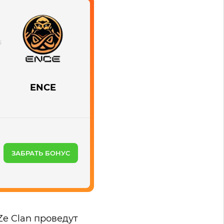
ENCE
ЗАБРАТЬ БОНУС
Ze Clan проведут