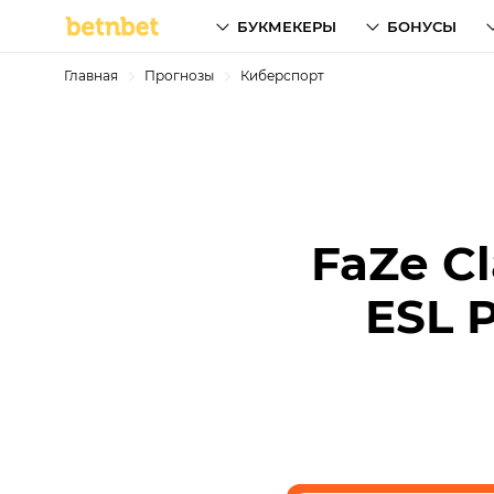
БУКМЕКЕРЫ
БОНУСЫ
Главная
Прогнозы
Киберспорт
FaZe Cl
ESL 