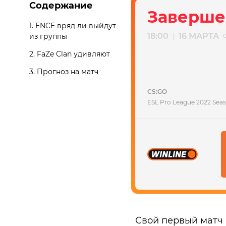
Содержание
Заверше
1.
ENCE вряд ли выйдут
18:00
16 МАРТА
|
из группы
2.
FaZe Clan удивляют
3.
Прогноз на матч
CS:GO
ESL Pro League 2022 Seas
Свой первый матч в