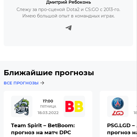
Дмитрий Рябоконь
Слежу за про-сценой Dota2 и CS:GO с 2013-го.
Имею большой опыт в командных играх.
Ближайшие прогнозы
ВСЕ ПРОГНОЗЫ
17:00
ПЯТНИЦА
18.03.2022
1
Team Spirit – BetBoom:
PSG.LGD – 
прогноз на матч DPC
прогноз н