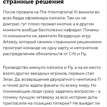
странные решения
После провала на The International 10 винили во
всех бедах офлейнера iceiceice. Там он не
доиграл, тут плохо прожал кнопки, а в другом
моменте вообще бесполезно нафидил. Почему-
то комьюнити не заметило бездарную игру
Arteezy, который своими странными решениями
проиграл команде не одну карту, и непонятное
распределение обязательств от Cr1t и Fly.
Руководство кикнуло iceiceice и Fly, а на их место
взяло других звездных игроков, первым стал
Jerax. Да, возвращение двукратного чемпиона TI
и гения доты ждали фанаты по всему миру. Но
понимающие люди сразу задались вопросом – а
почему лучшую четверку за всю историю доты
пригласили на позицию пятерки? Не выйдет ли