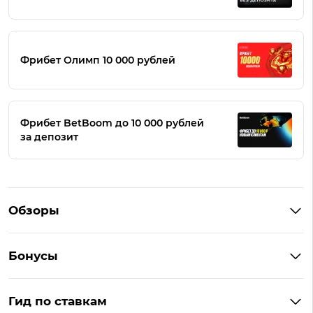
Фрибет Олимп 10 000 рублей
Фрибет BetBoom до 10 000 рублей
за депозит
Обзоры
Winline
Бонусы
BetBoom
Бонусы Винлайн
Фонбет
Гид по ставкам
Бонусы BetBoom