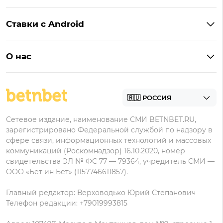
Мелбет
БК с бонусом без депозита
Бонусы Фонбет
Пари
Ставки с Android
Букмекеры с фрибетом
Бонусы Пари
Лига Ставок
Винлайн на Андроид
Легальные букмекеры
Бонусы Леон
Леон
О нас
BetBoom на Андроид
Надежные букмекеры
Бонусы Мелет
Zenit
Контакты
Пари на Андроид
БК с минимальным депозитом
Пользовательское соглашение
Фонбет на Андроид
БК для ставок с мобильного
Политика в отношении обработки персональных
Олимп на Андроид
Сетевое издание, наименование СМИ BETNBET.RU,
данных
зарегистрировано Федеральной службой по надзору в
сфере связи, информационных технологий и массовых
коммуникаций (Роскомнадзор) 16.10.2020, номер
свидетельства ЭЛ № ФС 77 — 79364, учредитель СМИ —
ООО «Бет ин Бет» (1157746611857).
Главный редактор: Верховодько Юрий Степанович
Телефон редакции: +79019993815