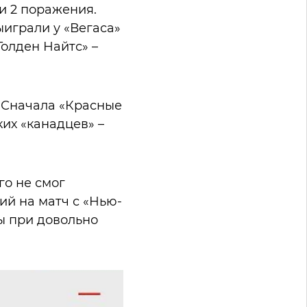
и 2 поражения.
ыиграли у «Вегаса»
Голден Найтс» –
. Сначала «Красные
ких «канадцев» –
го не смог
ций на матч с «Нью-
ы при довольно