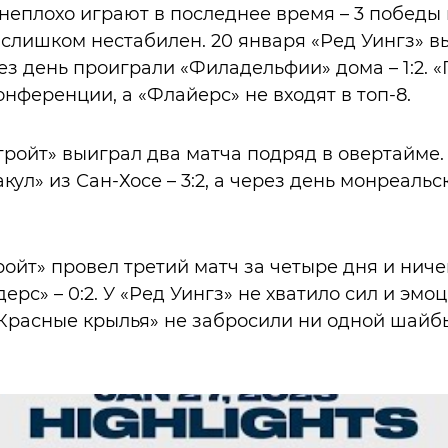
неплохо играют в последнее время – 3 победы 
слишком нестабилен. 20 января «Ред Уингз» в
через день проиграли «Филадельфии» дома – 1:2. «
нференции, а «Флайерс» не входят в топ-8.
етройт» выиграл два матча подряд в овертайме
кул» из Сан-Хосе – 3:2, а через день монреальс
ройт» провел третий матч за четыре дня и ниче
ерс» – 0:2. У «Ред Уингз» не хватило сил и эмо
«Красные крылья» не забросили ни одной шайб
.