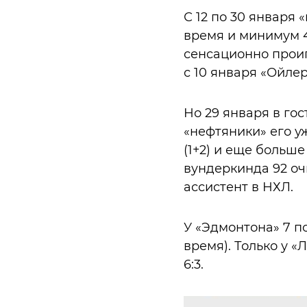
С 12 по 30 января
время и минимум 4
сенсационно проиг
с 10 января «Ойле
Но 29 января в гос
«нефтяники» его у
(1+2) и еще больше
вундеркинда 92 очк
ассистент в НХЛ.
У «Эдмонтона» 7 по
время). Только у 
6:3.