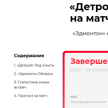
«Детро
на мат
«Эдмонтон» 
Содержание
Заверше
1.
«Детройт Ред Уингз»
03:30
08 ФЕВРА
|
2.
«Эдмонтон Ойлерз»
3.
Статистика очных
встреч
4.
Прогноз на матч
НХЛ
Регулярный чемпионат