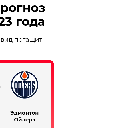
прогноз
23 года
эвид потащит
Эдмонтон
Ойлерз