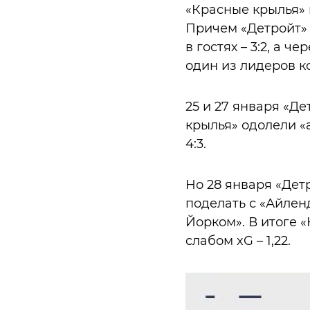
«Красные крылья» 
Причем «Детройт» 
в гостях – 3:2, а 
один из лидеров ко
25 и 27 января «Д
крылья» одолели «а
4:3.
Но 28 января «Дет
поделать с «Айленд
Йорком». В итоге 
слабом xG – 1,22