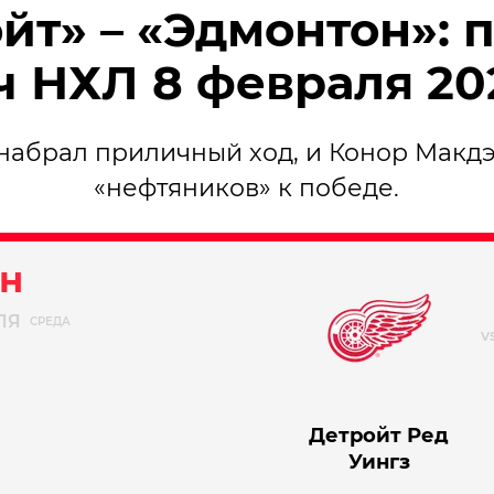
йт» – «Эдмонтон»: 
ч НХЛ 8 февраля 20
набрал приличный ход, и Конор Макд
«нефтяников» к победе.
н
ЛЯ
СРЕДА
Детройт Ред
Уингз