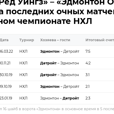
Ред Уингз» – «Эдмонтон О
а последних очных матче
рном чемпионате НХЛ
Дата
Турнир
Хозяева – гости
Итоговый счет
16.03.22
НХЛ
Эдмонтон
– Детройт
7:5
10.11.21
НХЛ
Детройт
– Эдмонтон
4:2
30.10.19
НХЛ
Детройт
– Эдмонтон
3:1
19.10.19
НХЛ
Эдмонтон
– Детройт
2:1
23.01.19
НХЛ
Эдмонтон –
Детройт
2:3
л 16 шайб в ворота «Эдмонтона» в основное время в 5 посл