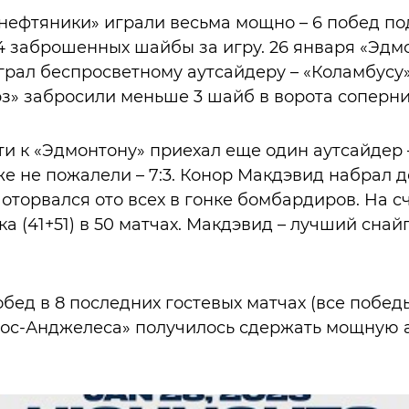
 «нефтяники» играли весьма мощно – 6 побед п
 заброшенных шайбы за игру. 26 января «Эдмо
рал беспросветному аутсайдеру – «Коламбусу» 
рз» забросили меньше 3 шайб в ворота соперни
ти к «Эдмонтону» приехал еще один аутсайдер –
же не пожалели – 7:3. Конор Макдэвид набрал 
 оторвался ото всех в гонке бомбардиров. На с
а (41+51) в 50 матчах. Макдэвид – лучший снай
бед в 8 последних гостевых матчах (все побед
«Лос-Анджелеса» получилось сдержать мощную а