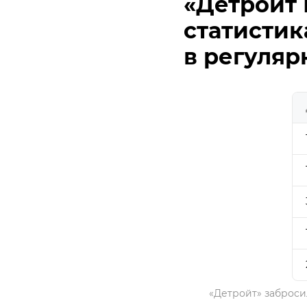
«Детройт 
статистик
в регуля
«Детройт» заброси