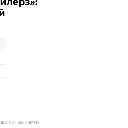
йлерз»:
й
едних очных матчах