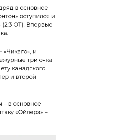
одряд в основное
нтон» оступился и
(2:3 ОТ). Впервые
ка.
 «Чикаго», и
дежурные три очка
чету канадского
пер и второй
ы – в основное
таку «Ойлерз» –