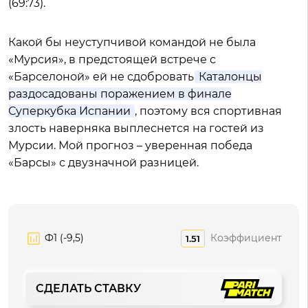
(69:73).
Какой бы неуступчивой командой не была
«Мурсия», в предстоящей встрече с
«Барселоной» ей не сдобровать.
Каталонцы
раздосадованы поражением в финале
Суперкубка Испании
, поэтому вся спортивная
злость наверняка выплеснется на гостей из
Мурсии. Мой прогноз – уверенная победа
«Барсы» с двузначной разницей.
Ф1 (-9,5)
Коэффициент
1.51
СДЕЛАТЬ СТАВКУ