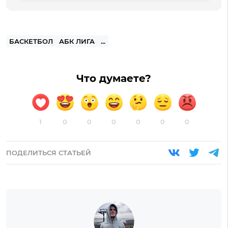
БАСКЕТБОЛ
АБК ЛИГА
...
Что думаете?
1
0
0
0
0
0
0
ПОДЕЛИТЬСЯ СТАТЬЕЙ