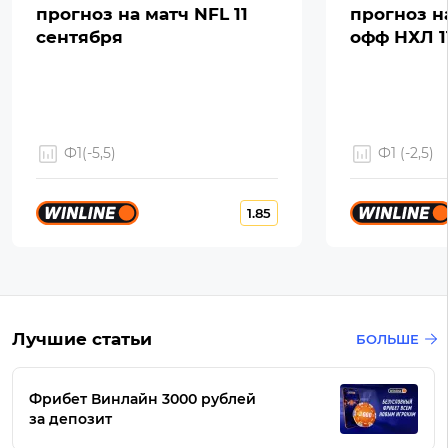
прогноз на матч NFL 11
прогноз н
сентября
офф НХЛ 1
Ф1(-5,5)
Ф1 (-2,5)
1.85
Лучшие статьи
БОЛЬШЕ
Фрибет Винлайн 3000 рублей
за депозит