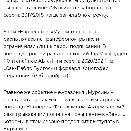
наверняка остались довольны результатом. Так
высоко в таблице «Мурсия» не забиралась с
сезона 2017/2018, когда заняла 9-ю строчку.
Как и «Барселона», «Мурсия» особо не
распылялась на трансферном рынке и
ограничилась лишь парой подписаний. В
команду пришли разыгрывающий Тэд Макфэдден
(10-й снайпер АБК Лиги сезона 2020/2021) из
«Сан-Пабло Бургос» и форвард Кристофер
Черапович («Обрадойро»).
Главное же событие межсезонья «Мурсии» –
расставание с самым результативным игроком
команды Коннером Фрэнкэмпом. Американский
разыгрывающий пошел на повышение в «Зенит»,
который в этом сезоне продолжит выступать в
Евролиге.