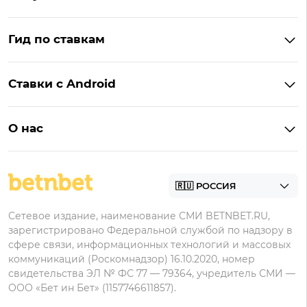
BetBoom
Бонусы Винлайн
Фонбет
Гид по ставкам
Бонусы BetBoom
Мелбет
БК с бонусом без депозита
Бонусы Фонбет
Пари
Ставки с Android
Букмекеры с фрибетом
Бонусы Пари
Лига Ставок
Винлайн на Андроид
Легальные букмекеры
Бонусы Леон
Леон
О нас
BetBoom на Андроид
Надежные букмекеры
Бонусы Мелет
Zenit
Контакты
Пари на Андроид
БК с минимальным депозитом
Пользовательское соглашение
Фонбет на Андроид
БК для ставок с мобильного
Политика в отношении обработки персональных
Олимп на Андроид
Сетевое издание, наименование СМИ BETNBET.RU,
данных
зарегистрировано Федеральной службой по надзору в
сфере связи, информационных технологий и массовых
коммуникаций (Роскомнадзор) 16.10.2020, номер
свидетельства ЭЛ № ФС 77 — 79364, учредитель СМИ —
ООО «Бет ин Бет» (1157746611857).