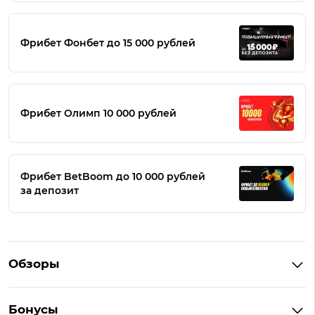
Фрибет Фонбет до 15 000 рублей
Фрибет Олимп 10 000 рублей
Фрибет BetBoom до 10 000 рублей
за депозит
Обзоры
Winline
Бонусы