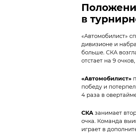
Положени
в турнирн
«Автомобилист» сп
дивизионе и набрал
больше. СКА возгл
отстает на 9 очков,
«Автомобилист»
п
победу и потерпел
4 раза в овертайме
СКА
занимает втор
очка. Команда выи
играет в дополните