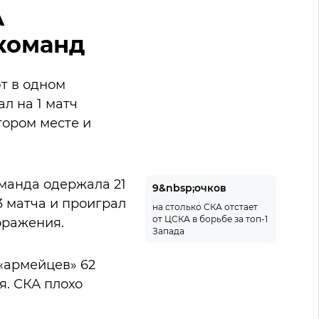
А
 команд
т в одном
л на 1 матч
тором месте и
оманда одержала 21
9&nbsp;очков
3 матча и проиграл
на столько СКА отстает
от ЦСКА в борьбе за топ-1
оражения.
Запада
 «армейцев» 62
я. СКА плохо