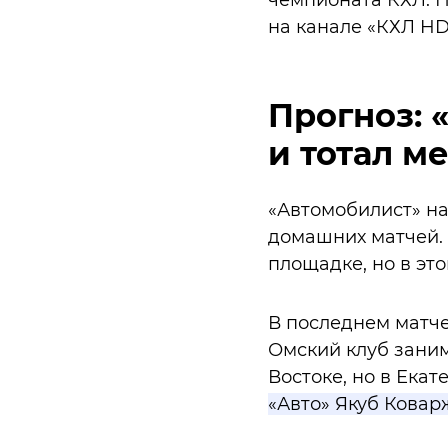
чемпионата КХЛ. П
на канале «КХЛ HD
Прогноз: 
и тотал м
«Автомобилист» на
домашних матчей. 
площадке, но в это
В последнем матче
Омский клуб заним
Востоке, но в Ека
«Авто» Якуб Коварж