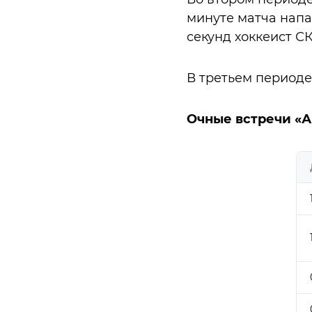
минуте матча напа
секунд хоккеист СК
В третьем периоде
Очные встречи «А