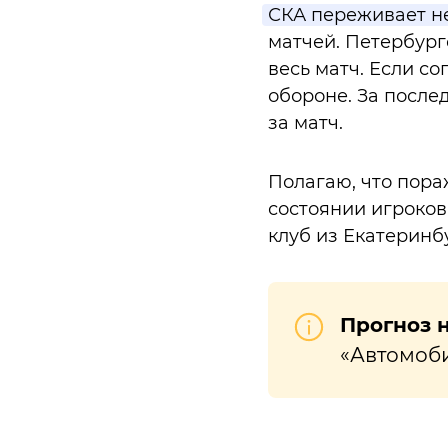
СКА переживает н
матчей. Петербург
весь матч. Если с
обороне. За послед
за матч.
Полагаю, что пора
состоянии игроков
клуб из Екатеринбу
Прогноз н
«Автомобил