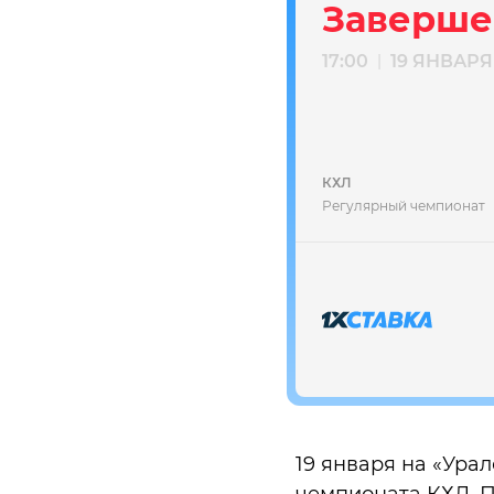
Заверше
17:00
19 ЯНВАРЯ
|
КХЛ
Регулярный чемпионат
19 января на «Ура