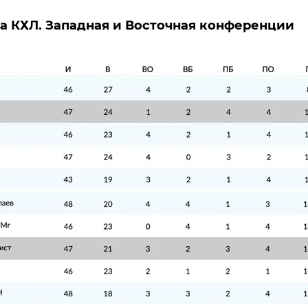
а КХЛ. Западная и Восточная конференции