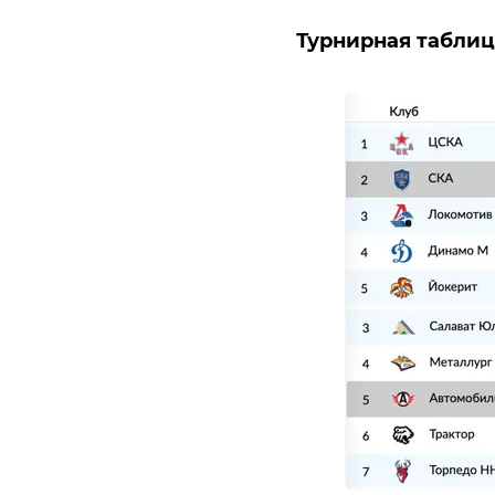
Турнирная таблиц