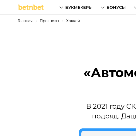
БУКМЕКЕРЫ
БОНУСЫ
Главная
Прогнозы
Хоккей
«Автом
В 2021 году С
подряд. Дац