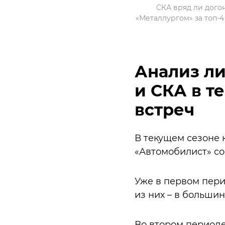
СКА вряд ли догон
«Металлургом» за топ-4
Анализ ли
и СКА в т
встреч
В текущем сезоне 
«Автомобилист» со 
Уже в первом пери
из них – в больши
Во втором период