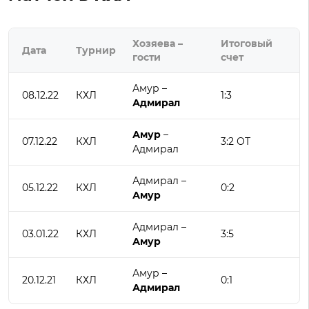
Хозяева –
Итоговый
Дата
Турнир
гости
счет
Амур –
08.12.22
КХЛ
1:3
Адмирал
Амур
–
07.12.22
КХЛ
3:2 ОТ
Адмирал
Адмирал –
05.12.22
КХЛ
0:2
Амур
Адмирал –
03.01.22
КХЛ
3:5
Амур
Амур –
20.12.21
КХЛ
0:1
Адмирал