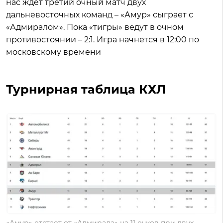
нас ждет третий очный матч двух
дальневосточных команд – «Амур» сыграет с
«Адмиралом». Пока «тигры» ведут в очном
противостоянии – 2:1. Игра начнется в 12:00 по
московскому времени
Турнирная таблица КХЛ