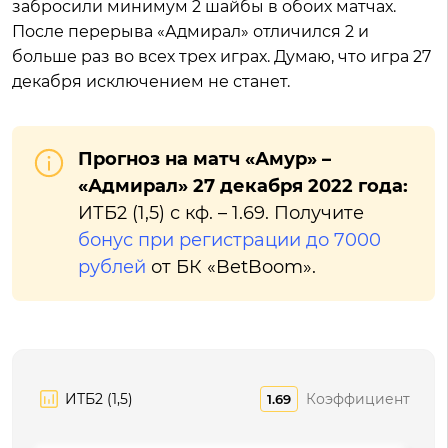
забросили минимум 2 шайбы в обоих матчах.
После перерыва «Адмирал» отличился 2 и
больше раз во всех трех играх. Думаю, что игра 27
декабря исключением не станет.
Прогноз на матч «Амур» –
«Адмирал» 27 декабря 2022 года:
ИТБ2 (1,5) с кф. – 1.69. Получите
бонус при регистрации до 7000
рублей
от БК «BetBoom».
ИТБ2 (1,5)
Коэффициент
1.69