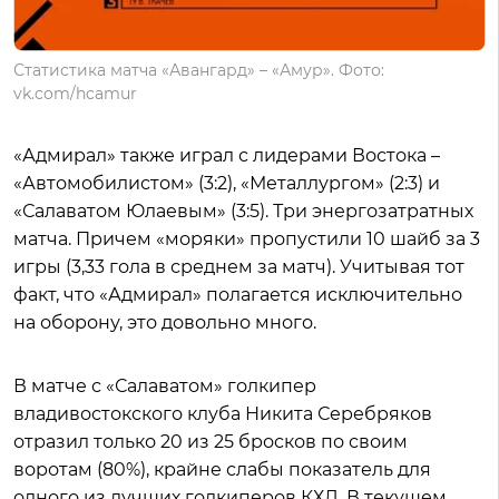
Статистика матча «Авангард» – «Амур». Фото:
vk.com/hcamur
«Адмирал» также играл с лидерами Востока –
«Автомобилистом» (3:2), «Металлургом» (2:3) и
«Салаватом Юлаевым» (3:5). Три энергозатратных
матча. Причем «моряки» пропустили 10 шайб за 3
игры (3,33 гола в среднем за матч). Учитывая тот
факт, что «Адмирал» полагается исключительно
на оборону, это довольно много.
В матче с «Салаватом» голкипер
владивостокского клуба Никита Серебряков
отразил только 20 из 25 бросков по своим
воротам (80%), крайне слабы показатель для
одного из лучших голкиперов КХЛ. В текущем