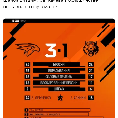
Шайба Владимира Ткачева в большинстве
поставила точку в матче.