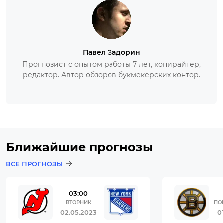
Павел Задорин
Прогнозист с опытом работы 7 лет, копирайтер,
редактор. Автор обзоров букмекерских контор.
Ближайшие прогнозы
ВСЕ ПРОГНОЗЫ
03:00
ВТОРНИК
ПО
02.05.2023
0