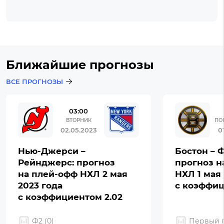
Ближайшие прогнозы
ВСЕ ПРОГНОЗЫ
03:00
ВТОРНИК
ПО
02.05.2023
0
Нью-Джерси –
Бостон – 
Рейнджерс: прогноз
прогноз н
на плей-офф НХЛ 2 мая
НХЛ 1 мая 
2023 года
с коэффиц
с коэффициентом 2.02
Ф2 (0)
Первый г