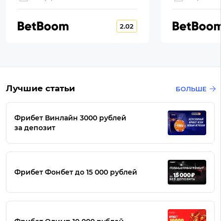
2.02
Лучшие статьи
БОЛЬШЕ
Фрибет Винлайн 3000 рублей
за депозит
Фрибет Фонбет до 15 000 рублей