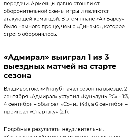
передачи. Армейцы давно отошли от
оборонительной схемы игры и являются
атакующей командой. В этом плане «Ак Барсу»
было намного проще, чем с «Динамо», которое
строго оборонялось.
«Адмирал» выиграл 1 из 3
выездных матчей на старте
сезона
Владивостокский клуб начал сезон на выезде. 2
сентября «Адмирал» уступил «Куньлунь РС» – 1:3,
4 сентября – обыграл «Сочи» (4:1), а 6 сентября –
проиграл «Спартаку» (2:1).
Подобные результаты неудивительны.
«Куньлунь» и «Адмирал» примерно равны по