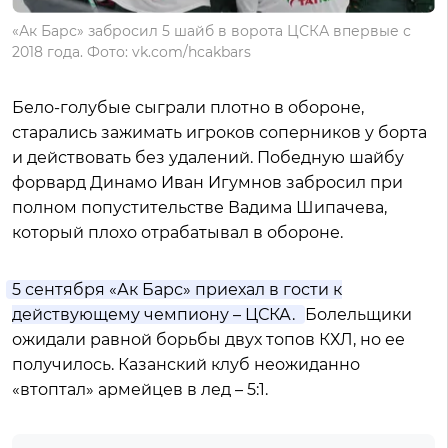
«Ак Барс» забросил 5 шайб в ворота ЦСКА впервые с
2018 года. Фото: vk.com/hcakbars
Бело-голубые сыграли плотно в обороне,
старались зажимать игроков соперников у борта
и действовать без удалений. Победную шайбу
форвард Динамо Иван Игумнов забросил при
полном попустительстве Вадима Шипачева,
который плохо отрабатывал в обороне.
5 сентября «Ак Барс» приехал в гости к
действующему чемпиону – ЦСКА.
Болельщики
ожидали равной борьбы двух топов КХЛ, но ее
получилось. Казанский клуб неожиданно
«втоптал» армейцев в лед – 5:1.