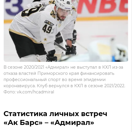
В сезоне 2020/2021 «Адмирал» не выступал в КХЛ из-за
отказа властей Приморского края финансировать
профессиональный спорт во время эпидемии
коронавируса. Клуб вернулся в КХЛ в сезоне 2021/2022.
Фото: vk.com/hcadmiral
Статистика личных встреч
«Ак Барс» – «Адмирал»