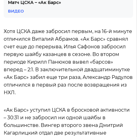
Матч ЦСКА – «Ак Барс»
ВИДЕО
Хотя ЦСКА даже забросил первым, на 16-й минуте
отличился Виталий Абрамов. «Ак Барс» сравнял
счет еще до перерыва, Илья Сафонов забросил
первую шайбу казанцев в сезоне. Во втором
периоде Кирилл Панюков вывел «барсов»
вперед – 2:1. В заключительной двадцатиминутке
«Ак Барс» забил еще три раза, Александр Радулов
отличился в первый раз после возвращения из
НХЛ.
«Ак Барс» уступил ЦСКА в бросковой активности
– 30:31 и не забросил ни одной шайбы в
большинстве. Вингер второго звена Дмитрий
Кагарлицкий отдал две результативные