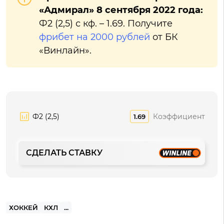
«Адмирал» 8 сентября 2022 года:
Ф2 (2,5) с кф. – 1.69. Получите
фрибет на 2000 рублей
от БК
«Винлайн».
Ф2 (2,5)
Коэффициент
1.69
СДЕЛАТЬ СТАВКУ
ХОККЕЙ
КХЛ
...