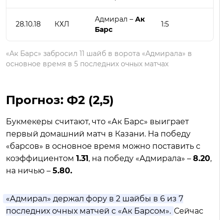
Адмирал –
Ак
28.10.18
КХЛ
1:5
Барс
«Ак Барс» забросил 11 шайб в ворота «Адмирала» в
основное время в 5 последних очных матчах
Прогноз: Ф2 (2,5)
Букмекеры считают, что «Ак Барс» выиграет
первый домашний матч в Казани. На победу
«барсов» в основное время можно поставить с
коэффициентом
1.31
, на победу «Адмирала» –
8.20
,
на ничью –
5.80.
«Адмирал» держал фору в 2 шайбы в 6 из 7
последних очных матчей с «Ак Барсом».
Сейчас