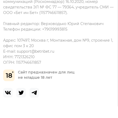
коммуникаций (Роскомнадзор) 16.10.2020, номер
свидетельства ЭЛ № ФС 77 — 79364, учредитель СМИ —
ООО «Бет ин Бет» (1157746611857).
Главный редактор: Верховодько Юрий Степанович
Телефон редакции: +79019993815
Адрес: 107497, Москва г, Монтажная, дом №9, строение 1,
офис пом 3 к 20
E-mail:
support@betnbet.ru
ИНН: 7721326210
ОГРН: 1157746611857
Сайт предназначен для лиц
18
не младше 18 лет