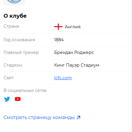
О клубе
Страна
Англия
Год основания
1884
Главный тренер
Брендан Роджерс
Стадион
Кинг Пауэр Стадиум
Сайт
lcfc.com
В социальных сетях
Смотреть страницу команды