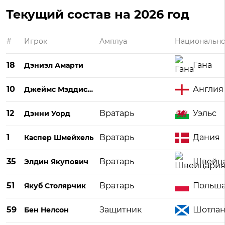
Текущий состав на 2026 год
#
Игрок
Амплуа
Национально
18
Гана
Дэниэл Амарти
10
Англия
Джеймс Мэддисон
12
Вратарь
Уэльс
Дэнни Уорд
1
Вратарь
Дания
Каспер Шмейхель
35
Вратарь
Швейц
Элдин Якупович
51
Вратарь
Польш
Якуб Столярчик
59
Защитник
Шотлан
Бен Нелсон