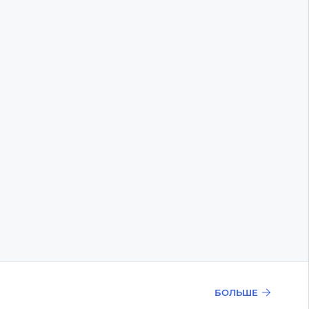
БОЛЬШЕ