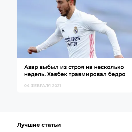
Азар выбыл из строя на несколько
недель. Хавбек травмировал бедро
04 ФЕВРАЛЯ 2021
Лучшие статьи